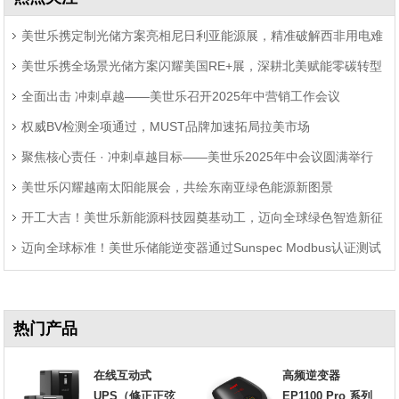
美世乐携定制光储方案亮相尼日利亚能源展，精准破解西非用电难
美世乐携全场景光储方案闪耀美国RE+展，深耕北美赋能零碳转型
题
全面出击 冲刺卓越——美世乐召开2025年中营销工作会议
权威BV检测全项通过，MUST品牌加速拓局拉美市场
聚焦核心责任 · 冲刺卓越目标——美世乐2025年中会议圆满举行
美世乐闪耀越南太阳能展会，共绘东南亚绿色能源新图景
开工大吉！美世乐新能源科技园奠基动工，迈向全球绿色智造新征
迈向全球标准！美世乐储能逆变器通过Sunspec Modbus认证测试
程
热门产品
在线互动式
高频逆变器
UPS（修正正弦
EP1100 Pro 系列