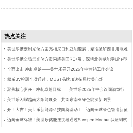
热点关注
美世乐携定制光储方案亮相尼日利亚能源展，精准破解西非用电难
美世乐携全场景光储方案闪耀美国RE+展，深耕北美赋能零碳转型
题
全面出击 冲刺卓越——美世乐召开2025年中营销工作会议
权威BV检测全项通过，MUST品牌加速拓局拉美市场
聚焦核心责任 · 冲刺卓越目标——美世乐2025年中会议圆满举行
美世乐闪耀越南太阳能展会，共绘东南亚绿色能源新图景
开工大吉！美世乐新能源科技园奠基动工，迈向全球绿色智造新征
迈向全球标准！美世乐储能逆变器通过Sunspec Modbus认证测试
程