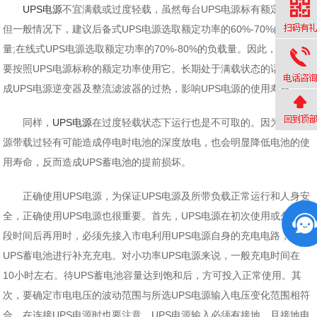
UPS电源
不宜满载或过度轻载，虽然每台UPS电源标有额定功率，
但一般情况下，建议后备式UPS电源选取额定功率的60%-70%的负载
量;在线式UPS电源选取额定功率的70%-80%的负载量。因此，最好不
要按照UPS电源标称的额定功率使用它。长期处于满载状态的话，会造
成UPS电源逆变器及整流滤波器的过热，影响UPS电源的使用寿命。
同样，
UPS电源
在过度轻载状态下运行也是不可取的。因为UPS电
源带载过轻有可能造成停电时电池的深度放电，也会明显降低电池的使
用寿命，反而造成UPS蓄电池的提前损坏。
正确使用UPS电源，为保证UPS电源及所带负载正常运行和人身安
全，正确使用UPS电源也很重要。首先，UPS电源在初次使用或久放一
段时间后再用时，必须先接入市电利用UPS电源自身的充电电路，对
UPS蓄电池进行补充充电。对小功率UPS电源来说，一般充电时间在
10小时左右。待UPS蓄电池容量达到饱和后，方可投入正常使用。其
次，要确定市电电压的波动范围与所选UPS电源输入电压变化范围相符
合。在连接UPS电源时也要注意，UPS电源输入必须有接地，且接地电