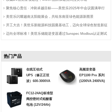
聚焦核心责任 · 冲刺卓越目标——美世乐2025年中会议圆满举行
美世乐闪耀越南太阳能展会，共绘东南亚绿色能源新图景
开工大吉！美世乐新能源科技园奠基动工，迈向全球绿色智造新征
迈向全球标准！美世乐储能逆变器通过Sunspec Modbus认证测试
程
热门产品
在线互动式
高频逆变器
UPS（修正正弦
EP1100 Pro 系列
波）600-3000VA
(1200VA 2400VA)
FC12-24AQ标准型
阀控密封式铅酸蓄
电池 (12V/24Ah)