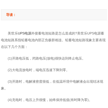
导读：
美世乐
UPS电源
外接蓄电池短路是怎么造成的?美世乐UPS电源蓄
电池短路系指铅蓄电池内部正负极群相连。铅蓄电池短路现象主要表现
在以下几个方面：
(1)开路电压低，闭路电压(放电)很快达到终止电压。
(2)大电流放电时，端电压迅速下降到零。
(3)开路时，电解液密度很低，在低温环境中电解液会出现结冰现
象。
(4)充电时，电压上升很慢，始终保持低值(有时降为零)。