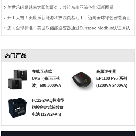
美世乐闪耀越南太阳能展会，共绘东南亚绿色能源新图景
开工大吉！美世乐新能源科技园奠基动工，迈向全球绿色智造新征
迈向全球标准！美世乐储能逆变器通过Sunspec Modbus认证测试
程
热门产品
在线互动式
高频逆变器
UPS（修正正弦
EP1100 Pro 系列
波）600-3000VA
(1200VA 2400VA)
FC12-24AQ标准型
阀控密封式铅酸蓄
电池 (12V/24Ah)