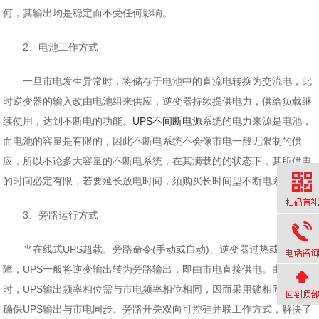
何，其输出均是稳定而不受任何影响。
2、电池工作方式
一旦市电发生异常时，将储存于电池中的直流电转换为交流电，此
时逆变器的输入改由电池组来供应，逆变器持续提供电力，供给负载继
续使用，达到不断电的功能。
UPS不间断电源
系统的电力来源是电池，
而电池的容量是有限的，因此不断电系统不会像市电一般无限制的供
应，所以不论多大容量的不断电系统，在其满载的的状态下，其所供电
的时间必定有限，若要延长放电时间，须购买长时间型不断电系统。
3、旁路运行方式
当在线式UPS超载、旁路命令(手动或自动)、逆变器过热或机器故
障，UPS一般将逆变输出转为旁路输出，即由市电直接供电。由于旁路
时，UPS输出频率相位需与市电频率相位相同，因而采用锁相同步技术
确保UPS输出与市电同步。旁路开关双向可控硅并联工作方式，解决了