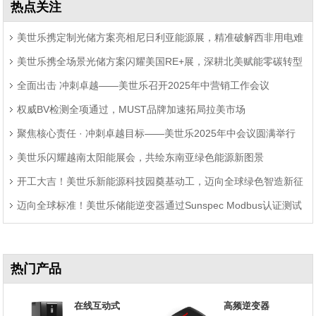
热点关注
美世乐携定制光储方案亮相尼日利亚能源展，精准破解西非用电难
美世乐携全场景光储方案闪耀美国RE+展，深耕北美赋能零碳转型
题
全面出击 冲刺卓越——美世乐召开2025年中营销工作会议
权威BV检测全项通过，MUST品牌加速拓局拉美市场
聚焦核心责任 · 冲刺卓越目标——美世乐2025年中会议圆满举行
美世乐闪耀越南太阳能展会，共绘东南亚绿色能源新图景
开工大吉！美世乐新能源科技园奠基动工，迈向全球绿色智造新征
迈向全球标准！美世乐储能逆变器通过Sunspec Modbus认证测试
程
热门产品
在线互动式
高频逆变器