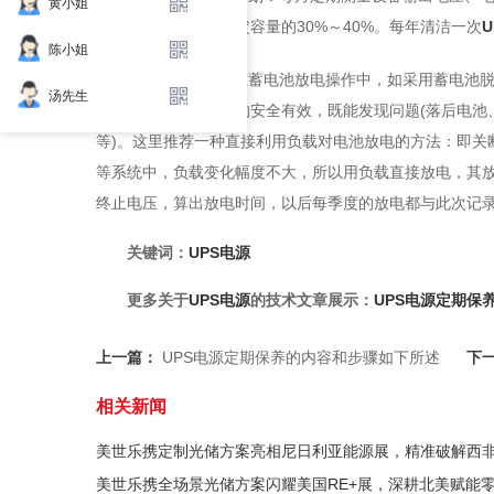
黄小姐
试验，一般应放出额定容量的30%～40%。每年清洁一次
陈小姐
4 蓄电池放电：在蓄电池放电操作中，如采用蓄电池
汤先生
为保证电池放电试验的安全有效，既能发现问题(落后电池
等)。这里推荐一种直接利用负载对电池放电的方法：即关
等系统中，负载变化幅度不大，所以用负载直接放电，其
终止电压，算出放电时间，以后每季度的放电都与此次记
关键词：
UPS电源
更多关于
UPS电源
的技术文章展示：
UPS电源定期保
上一篇：
UPS电源定期保养的内容和步骤如下所述
下
相关新闻
美世乐携定制光储方案亮相尼日利亚能源展，精准破解西
美世乐携全场景光储方案闪耀美国RE+展，深耕北美赋能