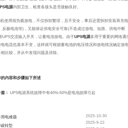
UPS电源
内部卫生，检查各接头是否接触良好。
脱机使用假负载放电，不仅拆卸繁琐，且不安全，事后还需拆卸安装再充
、反极电池等)，又能保证供电安全可靠(不造成过放电、短路、供电中断
断UPS交流输入开关，让蓄电池放电。由于
UPS电源
多用于重要的网络通
放电电流也基本不变，这样就可根据蓄电池的电压情况和放电情况确定放
录相比较，并从中发现问题及排除。
养的内容和步骤如下所述
一篇：
UPS电源系统故障中有40%-50%是电池故障引起
2025-10-30
非用电难题
2025-9-22
零碳转型