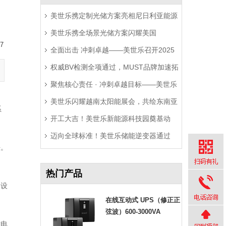
美世乐携定制光储方案亮相尼日利亚能源
美世乐携全场景光储方案闪耀美国
展，精准破解西非用电难题
7
全面出击 冲刺卓越——美世乐召开2025
RE+展，深耕北美赋能零碳转型
权威BV检测全项通过，MUST品牌加速拓
年中营销工作会议
聚焦核心责任 · 冲刺卓越目标——美世乐
局拉美市场
美世乐闪耀越南太阳能展会，共绘东南亚
2025年中会议圆满举行
系
开工大吉！美世乐新能源科技园奠基动
绿色能源新图景
迈向全球标准！美世乐储能逆变器通过
工，迈向全球绿色智造新征程
法。
Sunspec Modbus认证测试
热门产品
，设
在线互动式 UPS（修正正
弦波）600-3000VA
放电