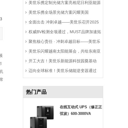
美世乐携定制光储方案亮相尼日利亚能源
美世乐携全场景光储方案闪耀美国
展，精准破解西非用电难题
3
全面出击 冲刺卓越——美世乐召开2025
RE+展，深耕北美赋能零碳转型
权威BV检测全项通过，MUST品牌加速拓
年中营销工作会议
聚焦核心责任 · 冲刺卓越目标——美世乐
局拉美市场
美世乐闪耀越南太阳能展会，共绘东南亚
2025年中会议圆满举行
频
开工大吉！美世乐新能源科技园奠基动
绿色能源新图景
市
迈向全球标准！美世乐储能逆变器通过
工，迈向全球绿色智造新征程
机
常
Sunspec Modbus认证测试
热门产品
在线互动式 UPS（修正正
弦波）600-3000VA