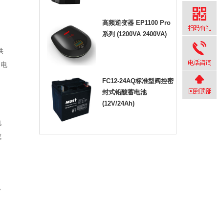
高频逆变器 EP1100 Pro
系列 (1200VA 2400VA)
供
的电
FC12-24AQ标准型阀控密
封式铅酸蓄电池
(12V/24Ah)
电
成
，