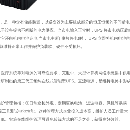
，是一种含有储能装置，以逆变器为主要组成部分的恒压恒频的不间断电
子设备提供不间断的电力供应。当市电输入正常时，UPS 将市电稳压后
还向机内电池充电;当市电中断( 事故停电)时， UPS 立即将机内电池
负载维持正常工作并保护负载软、硬件不受损坏。
、医疗系统等对电源的可靠性要求，克服中、大型计算机网络系统集中供
研制出的第三代工频纯在线式智能型UPS。直流电源，是维持电路中形
维护管理包括：①日常巡检外观，定期更换电池、滤波电容、风机等易损
级工具测试电池性能。这种管理方式企业投入成本高，维护人员工作量大
力低。实施在线维护管理可避免传统方式的不足之处，获得良好效益。