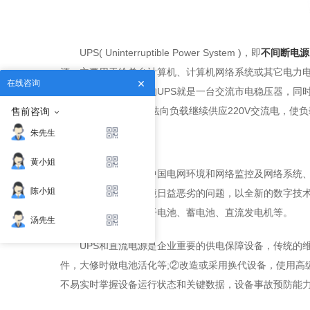
UPS( Uninterruptible Power System )，即
不间断电源
源。主要用于给单台计算机、计算机网络系统或其它电力电
在线咨询
应给负载使用，此时的UPS就是一台交流市电稳压器，同时它
能,通过逆变转换的方法向负载继续供应220V交流电，使
售前咨询
朱先生
UPS电源的特点：
黄小姐
UPS电源是针对中国电网环境和网络监控及网络系统
陈小姐
所造成的供电电网环境日益恶劣的问题，以全新的数字技术
稳恒电流的装置。如干电池、蓄电池、直流发电机等。
汤先生
UPS和直流电源是企业重要的供电保障设备，传统的
件，大修时做电池活化等;②改造或采用换代设备，使用高
不易实时掌握设备运行状态和关键数据，设备事故预防能