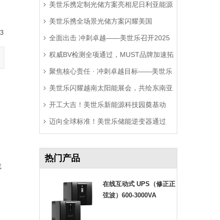
美世乐携定制光储方案亮相尼日利亚能源
美世乐携全场景光储方案闪耀美国
展，精准破解西非用电难题
3
全面出击 冲刺卓越——美世乐召开2025
RE+展，深耕北美赋能零碳转型
权威BV检测全项通过，MUST品牌加速拓
年中营销工作会议
聚焦核心责任 · 冲刺卓越目标——美世乐
局拉美市场
美世乐闪耀越南太阳能展会，共绘东南亚
2025年中会议圆满举行
开工大吉！美世乐新能源科技园奠基动
绿色能源新图景
迈向全球标准！美世乐储能逆变器通过
工，迈向全球绿色智造新征程
Sunspec Modbus认证测试
热门产品
成
在线互动式 UPS（修正正
弦波）600-3000VA