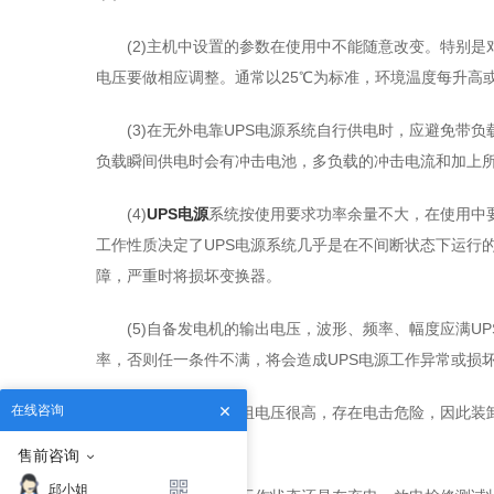
(2)主机中设置的参数在使用中不能随意改变。特别
电压要做相应调整。通常以25℃为标准，环境温度每升高或降
(3)在无外电靠UPS电源系统自行供电时，应避免带
负载瞬间供电时会有冲击电池，多负载的冲击电流和加上所
(4)
UPS电源
系统按使用要求功率余量不大，在使用中
工作性质决定了UPS电源系统几乎是在不间断状态下运行
障，严重时将损坏变换器。
(5)自备发电机的输出电压，波形、频率、幅度应满U
率，否则任一条件不满，将会造成UPS电源工作异常或损
在线咨询
(6)由于组合电池组电压很高，存在电击危险，因此
接点应有防触摸措施。
售前咨询
邱小姐