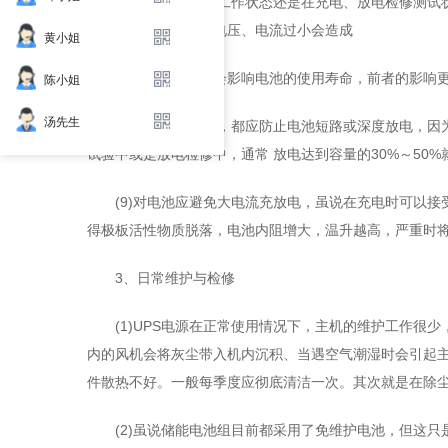
(7)不论是在浮充工作状态还是在充电、放电检修测
池的热失控或失水、电压、电流过小会造成
黄小姐
电池亏电，这都会影响电池的使用寿命，前者的影响
陈小姐
汤先生
(8)在任何情况下，都应防止电池短路或深度放电，
试验中或是放电检修中，通常 放电达到容量的30%～50%
(9)对电池应避免大电流充放电，虽说在充电时可以
得极板活性物质脱落，电池内阻增大，温升越高，严重时
3、日常维护与检修
(1)UPS电源在正常使用情况下，主机的维护工作
内的风机会将灰尘带入机内沉积、当遇空气潮湿时会引起
件散热不好。一般每季度应彻底清洁一次。其次就是在除
(2)虽说储能电池组目前都采用了免维护电池，但这