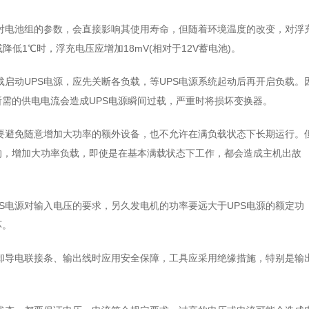
是对电池组的参数，会直接影响其使用寿命，但随着环境温度的改变，对浮
低1℃时，浮充电压应增加18mV(相对于12V蓄电池)。
负载启动UPS电源，应先关断各负载，等UPS电源系统起动后再开启负载。
需的供电电流会造成UPS电源瞬间过载，严重时将损坏变换器。
要避免随意增加大功率的额外设备，也不允许在满负载状态下长期运行。
的，增加大功率负载，即使是在基本满载状态下工作，都会造成主机出故
PS电源对输入电压的要求，另久发电机的功率要远大于UPS电源的额定功
坏。
装卸导电联接条、输出线时应用安全保障，工具应采用绝缘措施，特别是输