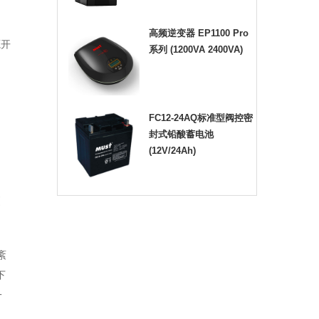
高频逆变器 EP1100 Pro
源开
系列 (1200VA 2400VA)
FC12-24AQ标准型阀控密
封式铅酸蓄电池
(12V/24Ah)
引
紊
下
一