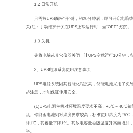
1.2 日常开机
只需按UPS面板“开”键，约20分钟后，即可开启电
关(注：手动维护开关在UPS正常运行时，呈“OFF”状态)。
1.3 关机
先将电脑或其它仪器关闭，让UPS空载运行10分钟，
2、UPS电源系统使用注意事项
UPS电源系统因其智能化程度高，储能电池采用了免
起注意，才能保证使用安全。
(1)UPS电源主机对环境温度要求不高，+5℃～4
乱。储能蓄电池则对温度要求较高，标准使用温度为25℃，
降1℃，其容量下降1%。其放电容量会随温度升高而增加
半。