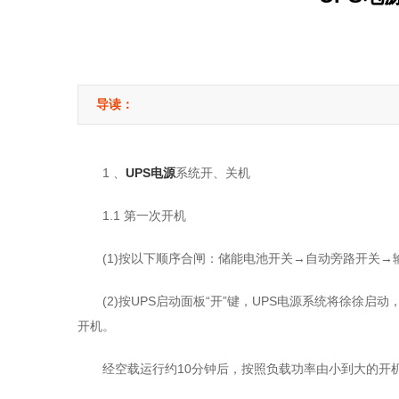
导读：
1 、
UPS电源
系统开、关机
1.1 第一次开机
(1)按以下顺序合闸：储能电池开关→自动旁路开关→输
(2)按UPS启动面板“开”键，UPS电源系统将徐徐启
开机。
经空载运行约10分钟后，按照负载功率由小到大的开