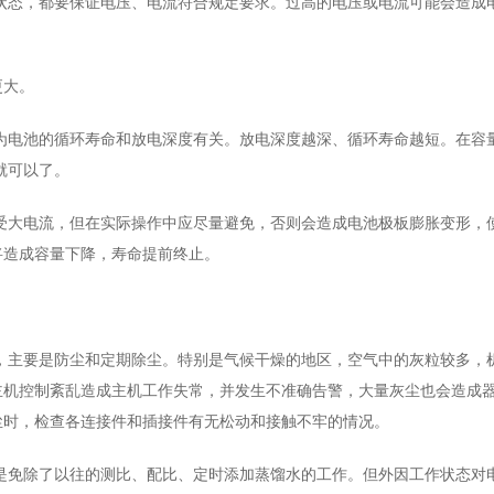
试状态，都要保证电压、电流符合规定要求。过高的电压或电流可能会造成
更大。
因为电池的循环寿命和放电深度有关。放电深度越深、循环寿命越短。在容
就可以了。
接受大电流，但在实际操作中应尽量避免，否则会造成电池极板膨胀变形，
将造成容量下降，寿命提前终止。
很少，主要是防尘和定期除尘。特别是气候干燥的地区，空气中的灰粒较多，
主机控制紊乱造成主机工作失常，并发生不准确告警，大量灰尘也会造成
尘时，检查各连接件和插接件有无松动和接触不牢的情况。
只是免除了以往的测比、配比、定时添加蒸馏水的工作。但外因工作状态对