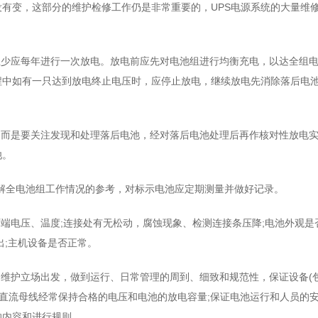
有变，这部分的维护检修工作仍是非常重要的，UPS电源系统的大量维
至少应每年进行一次放电。放电前应先对电池组进行均衡充电，以达全组
程中如有一只达到放电终止电压时，应停止放电，继续放电先消除落后电
，而是要关注发现和处理落后电池，经对落后电池处理后再作核对性放电
池。
了解全电池组工作情况的参考，对标示电池应定期测量并做好记录。
两端电压、温度;连接处有无松动，腐蚀现象、检测连接条压降;电池外观是
出;主机设备是否正常。
的维护立场出发，做到运行、日常管理的周到、细致和规范性，保证设备(
证直流母线经常保持合格的电压和电池的放电容量;保证电池运行和人员的
的内容和进行规则。