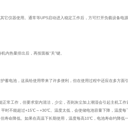
脑或其它仪器使用。通常等UPS启动进入稳定工作后，方可打开负载设备电
待机内热量排出后，再按面板“关”键。
维护蓄电池，这虽给使用带来了许多便利，但在使用过程中还应在多方面
0℃都能正常工作，但要求室内清洁，少尘，否则灰尘加上潮湿会引起主机工作
平时不能超过+15℃～+30℃。温度太低，会使储电池容量下降，温度每
，但寿命降低。如果在高温下长期使用，温度每高10℃，电池寿命约降低