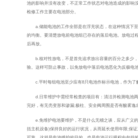
池的影响并没有改变，不正常工作状态对电池造成的影响没
检修工作主要在电池部分。
a.储能电池的工作全部是在浮充状态，在这种情况下
的均衡。要清楚放电前电池组已存在的落后电池。放电过
后再放。
b.核对性放电，不是首先追求放出容量的百分之多少
验。这样可防止事故，以免放电中落后电池恶化为反极电
c.平时每组电池至少应有8只电池作标示电池，作为
d.日常维护中需经常检查的项目有：清洁并检测电池
完好，有无壳变形和渗漏;极柱、安全阀周围是否有酸雾逸
e.免维护电池要维护，不是什么无稽之谈，应从广义
括主机设备)保持良好的运行状况，从而延长使用年限;保
可靠。这就是电池维护的目的，也是电池运行规程中包括