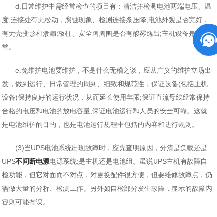
d.日常维护中需经常检查的项目有：清洁并检测电池两端电压、温
度;连接处有无松动，腐蚀现象、检测连接条压降;电池外观是否完好，
有无壳变形和渗漏;极柱、安全阀周围是否有酸雾逸出;主机设备是否正
常。
e.免维护电池要维护，不是什么无稽之谈，应从广义的维护立场出
发，做到运行、日常管理的周到、细致和规范性，保证设备(包括主机
设备)保持良好的运行状况，从而延长使用年限;保证直流母线经常保持
合格的电压和电池的放电容量;保证电池运行和人员的安全可靠。这就
是电池维护的目的，也是电池运行规程中包括的内容和进行规则。
(3)当UPS电池系统出现故障时，应先查明原因，分清是负载还是
UPS
不间断电源
电源系统;是主机还是电池组。虽说UPS主机有故障自
检功能，但它对面而不对点，对更换配件很方便，但要维修故障点，仍
需做大量的分析、检测工作。另外如自检部分发生故障，显示的故障内
容则可能有误。