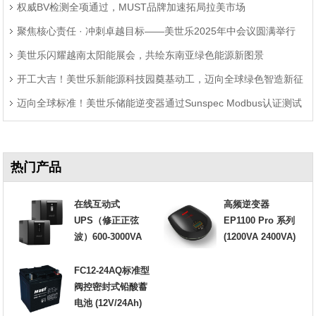
权威BV检测全项通过，MUST品牌加速拓局拉美市场
聚焦核心责任 · 冲刺卓越目标——美世乐2025年中会议圆满举行
美世乐闪耀越南太阳能展会，共绘东南亚绿色能源新图景
开工大吉！美世乐新能源科技园奠基动工，迈向全球绿色智造新征
迈向全球标准！美世乐储能逆变器通过Sunspec Modbus认证测试
程
热门产品
在线互动式
高频逆变器
UPS（修正正弦
EP1100 Pro 系列
波）600-3000VA
(1200VA 2400VA)
FC12-24AQ标准型
阀控密封式铅酸蓄
电池 (12V/24Ah)