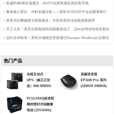
权威BV检测全项通过，MUST品牌加速拓局拉美市场
聚焦核心责任 · 冲刺卓越目标——美世乐2025年中会议圆满举行
美世乐闪耀越南太阳能展会，共绘东南亚绿色能源新图景
开工大吉！美世乐新能源科技园奠基动工，迈向全球绿色智造新征
迈向全球标准！美世乐储能逆变器通过Sunspec Modbus认证测试
程
热门产品
在线互动式
高频逆变器
UPS（修正正弦
EP1100 Pro 系列
波）600-3000VA
(1200VA 2400VA)
FC12-24AQ标准型
阀控密封式铅酸蓄
电池 (12V/24Ah)