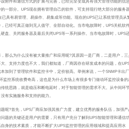
外设附件和通信方式的扩展与完善，已经完全变成具有强大管理功能的信
的一部分。UPS现在拥有管理自己的软件，可支持现行绝大部分的服务
现在已具有易管理、易操作、易集成等功能。现在的UPS已让系统管理员从
件，已经可真正做到无人值守、全部自动化。当市电故障时，UPS关机软
硬盘、关闭服务器及最后关闭UPS等一系列操作。当市电故障时，UPS
率，那么为什么没有被大量推广和应用呢?其原因一是厂商，二是用户，三
大、支持力度也不大，我们都知道，厂商因存在研发成本的问题，在UP
本加到了管理软件和监控卡中，定价较高。举例来说，一个SNMP卡出
的动环监控系统收费奇高，这也是为什么市场上有很多专门做动环监控设备的
的传统思路，就是稳压和断电延时，对于智能管理的需求不大。从中间环
，没有实施服务和支持的能力。
题呢?首先，UPS厂商应加强其推广力度，建立优秀的服务队伍，加强产
问题的关键还是用户的需要，只有用户充分了解到UPS智能管理和通信
自身的技术素质，才能不断扩大UPS监控管理的应用领域和提高应用水