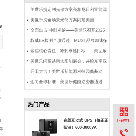
美世乐携定制光储方案亮相尼日利亚能源
美世乐携全场景光储方案闪耀美国
展，精准破解西非用电难题
6
全面出击 冲刺卓越——美世乐召开2025
RE+展，深耕北美赋能零碳转型
权威BV检测全项通过，MUST品牌加速拓
年中营销工作会议
聚焦核心责任 · 冲刺卓越目标——美世乐
局拉美市场
美世乐闪耀越南太阳能展会，共绘东南亚
2025年中会议圆满举行
发
开工大吉！美世乐新能源科技园奠基动
绿色能源新图景
迈向全球标准！美世乐储能逆变器通过
工，迈向全球绿色智造新征程
上
Sunspec Modbus认证测试
甚
热门产品
和
在线互动式 UPS（修正正
弦波）600-3000VA
等