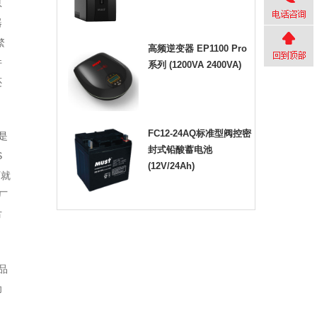
息
器
繁
高频逆变器 EP1100 Pro
件
系列 (1200VA 2400VA)
还
FC12-24AQ标准型阀控密
是
封式铅酸蓄电池
S
(12V/24Ah)
厂就
厂
节
品
功