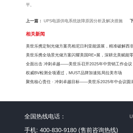
平。
上一篇：
UPS电源供电系统故障原因分析及解决措施
相关新闻
美世乐携定制光储方案亮相尼日利亚能源展，精准破解西
美世乐携全场景光储方案闪耀美国RE+展，深耕北美赋能
全面出击 冲刺卓越——美世乐召开2025年中营销工作会议
权威BV检测全项通过，MUST品牌加速拓局拉美市场
聚焦核心责任 · 冲刺卓越目标——美世乐2025年中会议圆
全国热线电话：
手机: 400-830-9180 (售前咨询热线)