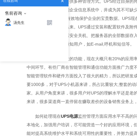
在线咨询
通信方式，可为用户提供多种管理方式。UPS经过自身的
技术设备、完全融入到企业信息系统中，井成为其不可缺少
售前咨询
操作系统安全机制.并有效地保护企业的宝贵数据。UPS
汤先生
重的机房管理中解脱出来。UPS通过安装和配置软件及附
自动运行，执行服务器安全关机、把服务器的全部数据存入
会通过各种通信方式通知用户，如E-mail,呼机和短信等。
UPS电源
这么强大的功能，现在大概只有20%的应用
中间环节。有些厂商在智能管理和通信功能方面推广力度不
智能管理软件和硬件方面投入了很大的精力，所以把研发成
要1000多，对于UPS小机器来讲，所占比重较大;整套
家。从用户角度来讲，很多用户对UPS的理解水平还是老
来讲，很多渠道商一直停留在赚取差价的设备销售业务上
如何处理现在
UPS电源
监控管理方面应用水平不高的问
本地化，加强用户培训，尽可能营造一个好的应用环境，但
能对提高系统维护水平和系统可用性的重要性，并努力提高