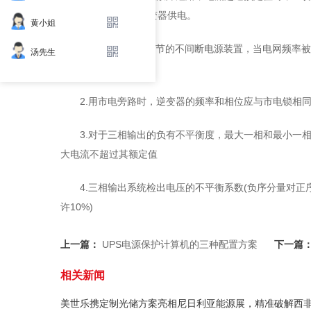
障后，再起动返回逆变器供电。
黄小姐
c.带有频率限踪环节的不间断电源装置，当电网频率
汤先生
自动并网。
2.用市电旁路时，逆变器的频率和相位应与市电锁相
3.对于三相输出的负有不平衡度，最大一相和最小一
大电流不超过其额定值
4.三相输出系统检出电压的不平衡系数(负序分量对正
许10%)
上一篇：
UPS电源保护计算机的三种配置方案
下一篇
相关新闻
美世乐携定制光储方案亮相尼日利亚能源展，精准破解西