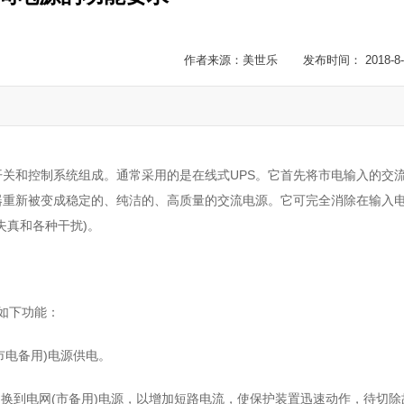
作者来源：美世乐 发布时间： 2018-8-
关和控制系统组成。通常采用的是在线式UPS。它首先将市电输入的交
器重新被变成稳定的、纯洁的、高质量的交流电源。它可完全消除在输入
失真和各种干扰)。
有如下功能：
市电备用)电源供电。
切换到电网(市备用)电源，以增加短路电流，使保护装置迅速动作，待切除