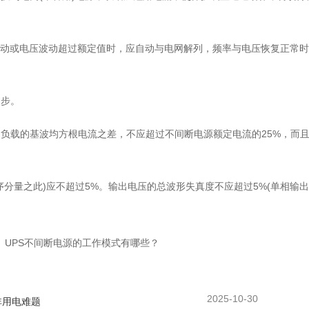
被动或电压波动超过额定值时，应自动与电网解列，频率与电压恢复正常
同步。
相负载的基波均方根电流之差，不应超过不间断电源额定电流的25%，而
序分量之此)应不超过5%。输出电压的总波形失真度不应超过5%(单相输
：
UPS不间断电源的工作模式有哪些？
2025-10-30
非用电难题