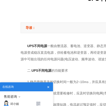
导读：
UPS不间电源
一般由整流器、蓄电池、逆变器、静态开
电源变成稳压直流电源，供给蓄电池和逆变器，再经逆变
源中可能出现的任何电源问题(电压波动、频率波动、谐波
二.
UPS不间电源
的功能要求
1.静态旁路开关的切换时间一般为2~10ms，并应具
在线咨询
a.当逆变装置故障或需要检修时，应及时切换到电网(
售前咨询
邱小姐
b.当分支回路突然故障短路，电流超过预定值时，应