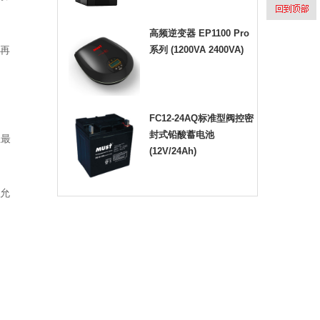
高频逆变器 EP1100 Pro
系列 (1200VA 2400VA)
时再
FC12-24AQ标准型阀控密
封式铅酸蓄电池
且最
(12V/24Ah)
出允