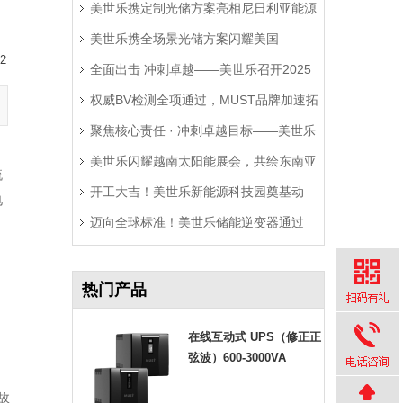
美世乐携定制光储方案亮相尼日利亚能源
美世乐携全场景光储方案闪耀美国
展，精准破解西非用电难题
2
全面出击 冲刺卓越——美世乐召开2025
RE+展，深耕北美赋能零碳转型
权威BV检测全项通过，MUST品牌加速拓
年中营销工作会议
聚焦核心责任 · 冲刺卓越目标——美世乐
局拉美市场
美世乐闪耀越南太阳能展会，共绘东南亚
2025年中会议圆满举行
流
开工大吉！美世乐新能源科技园奠基动
绿色能源新图景
电
迈向全球标准！美世乐储能逆变器通过
工，迈向全球绿色智造新征程
Sunspec Modbus认证测试
热门产品
在线互动式 UPS（修正正
弦波）600-3000VA
故