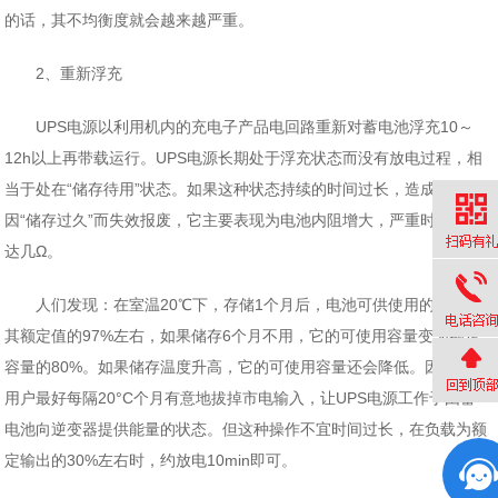
的话，其不均衡度就会越来越严重。
2、重新浮充
UPS电源以利用机内的充电子产品电回路重新对蓄电池浮充10～
12h以上再带载运行。UPS电源长期处于浮充状态而没有放电过程，相
当于处在“储存待用”状态。如果这种状态持续的时间过长，造成蓄电池
因“储存过久”而失效报废，它主要表现为电池内阻增大，严重时内阻可
达几Ω。
人们发现：在室温20℃下，存储1个月后，电池可供使用的容量为
其额定值的97%左右，如果储存6个月不用，它的可使用容量变为额定
容量的80%。如果储存温度升高，它的可使用容量还会降低。因此建议
用户最好每隔20°C个月有意地拔掉市电输入，让UPS电源工作于由蓄
电池向逆变器提供能量的状态。但这种操作不宜时间过长，在负载为额
定输出的30%左右时，约放电10min即可。