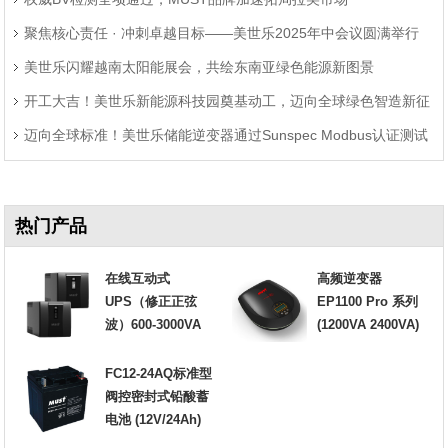
聚焦核心责任 · 冲刺卓越目标——美世乐2025年中会议圆满举行
美世乐闪耀越南太阳能展会，共绘东南亚绿色能源新图景
开工大吉！美世乐新能源科技园奠基动工，迈向全球绿色智造新征
迈向全球标准！美世乐储能逆变器通过Sunspec Modbus认证测试
程
热门产品
在线互动式
高频逆变器
UPS（修正正弦
EP1100 Pro 系列
波）600-3000VA
(1200VA 2400VA)
FC12-24AQ标准型
阀控密封式铅酸蓄
电池 (12V/24Ah)