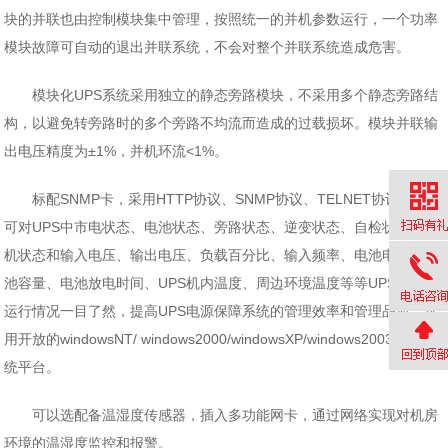
块的并联也由控制模块集中管理，按照统一的并机参数运行，一个功率
模块故障可自动的退出并联系统，不会对整个并联系统造成危害。
模块化UPS系统采用独立的静态旁路模块，不采用多个静态旁路结
构，以避免转旁路时的多个旁路不均流而造成的过载损坏。模块并联输
出电压精度为±1%，并机环流<1%。
标配SNMP卡，采用HTTP协议、SNMP协议、TELNET协议等。
可对UPS中市电状态、电池状态、旁路状态、逆变状态、自检状态、开
机状态和输入电压、输出电压、负载百分比、输入频率、电池电压、电
池容量、电池放电时间、UPS机内温度、周边环境温度等等UPS电源的
运行情况一目了然，提高UPS电源保障系统的管理效率和管理品质。选
用开放的windowsNT/ windows2000/windowsXP/windows2003操作系
统平台。
可以选配备温湿度传感器，插入多功能网卡，通过网络实现对机房
环境的温湿度监控和报警。