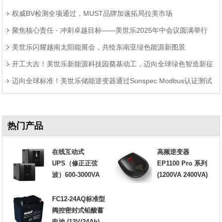
权威BV检测全项通过，MUST品牌加速拓局拉美市场
聚焦核心责任 · 冲刺卓越目标——美世乐2025年中会议圆满举行
美世乐闪耀越南太阳能展会，共绘东南亚绿色能源新图景
开工大吉！美世乐新能源科技园奠基动工，迈向全球绿色智造新征
迈向全球标准！美世乐储能逆变器通过Sunspec Modbus认证测试
程
热门产品
在线互动式
高频逆变器
UPS（修正正弦
EP1100 Pro 系列
波）600-3000VA
(1200VA 2400VA)
FC12-24AQ标准型
阀控密封式铅酸蓄
电池 (12V/24Ah)