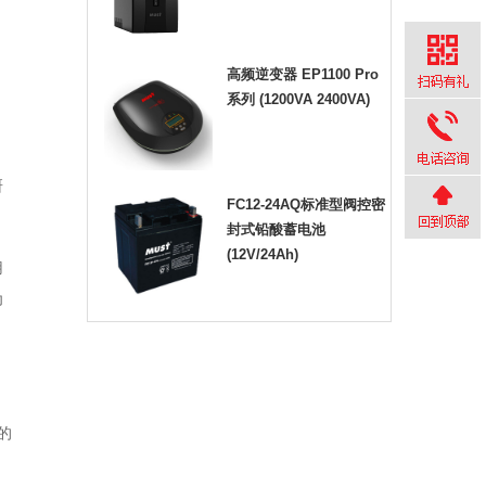
高频逆变器 EP1100 Pro
系列 (1200VA 2400VA)
研
FC12-24AQ标准型阀控密
封式铅酸蓄电池
(12V/24Ah)
用
为
的