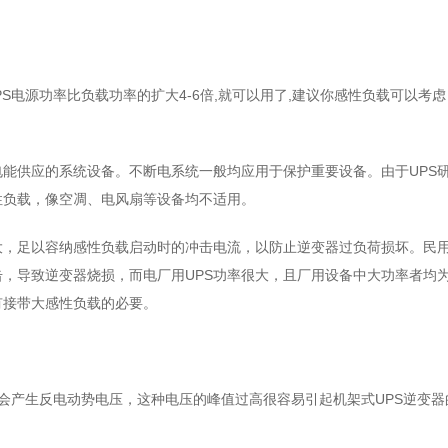
PS电源功率比负载功率的扩大4-6倍,就可以用了,建议你感性负载可以考虑
电能供应的系统设备。不断电系统一般均应用于保护重要设备。由于UPS
性负载，像空凋、电风扇等设备均不适用。
大，足以容纳感性负载启动时的冲击电流，以防止逆变器过负荷损坏。民
击，导致逆变器烧损，而电厂用UPS功率很大，且厂用设备中大功率者均
有接带大感性负载的必要。
会产生反电动势电压，这种电压的峰值过高很容易引起机架式UPS逆变器