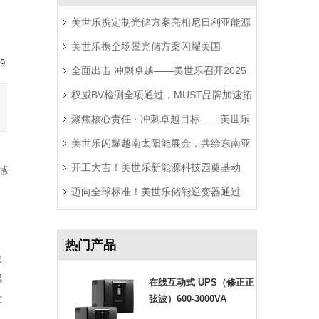
美世乐携定制光储方案亮相尼日利亚能源
美世乐携全场景光储方案闪耀美国
展，精准破解西非用电难题
9
全面出击 冲刺卓越——美世乐召开2025
RE+展，深耕北美赋能零碳转型
权威BV检测全项通过，MUST品牌加速拓
年中营销工作会议
聚焦核心责任 · 冲刺卓越目标——美世乐
局拉美市场
美世乐闪耀越南太阳能展会，共绘东南亚
2025年中会议圆满举行
开工大吉！美世乐新能源科技园奠基动
绿色能源新图景
感
迈向全球标准！美世乐储能逆变器通过
工，迈向全球绿色智造新征程
Sunspec Modbus认证测试
热门产品
载
感
在线互动式 UPS（修正正
发
弦波）600-3000VA