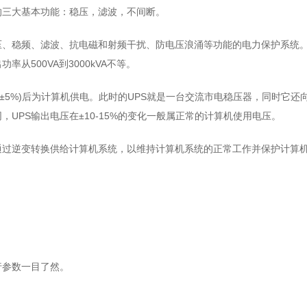
S的三大基本功能：稳压，滤波，不间断。
压、稳频、滤波、抗电磁和射频干扰、防电压浪涌等功能的电力保护系统
从500VA到3000kVA不等。
0V±5%)后为计算机供电。此时的UPS就是一台交流市电稳压器，同时它还
，UPS输出电压在±10-15%的变化一般属正常的计算机使用电压。
通过逆变转换供给计算机系统，以维持计算机系统的正常工作并保护计算
行参数一目了然。