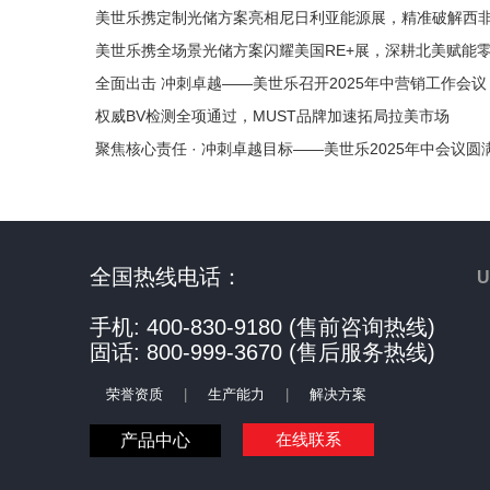
美世乐携定制光储方案亮相尼日利亚能源展，精准破解西
美世乐携全场景光储方案闪耀美国RE+展，深耕北美赋能
全面出击 冲刺卓越——美世乐召开2025年中营销工作会议
权威BV检测全项通过，MUST品牌加速拓局拉美市场
聚焦核心责任 · 冲刺卓越目标——美世乐2025年中会议圆
全国热线电话：
手机: 400-830-9180 (售前咨询热线)
固话: 800-999-3670 (售后服务热线)
荣誉资质
|
生产能力
|
解决方案
在线联系
产品中心