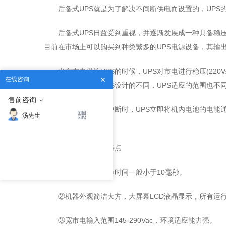
后备式UPS就是为了解决不间断供电而设置的，UP
后备式UPS日益受到重视，并逐渐发展成一种具备稳
目前在市场上可以购买到种类繁多的UPS电源设备，其输出功率
当有市电供给UPS的时候，UPS对市电进行稳压(22
在线咨询
机内电池充电。因UPS设计的不同，UPS适应的范围也不同
售前咨询
当市电异常或者中断时，UPS立即将机内电池的电能
汤先生
的软硬件不受损失。
后备式UPS电源特点
①后备式UPS切换时间一般小于10毫秒。
②机器外观简洁大方，大屏幕LCD液晶显示，所有运
③宽市电输入范围145-290Vac，环境适应能力强。