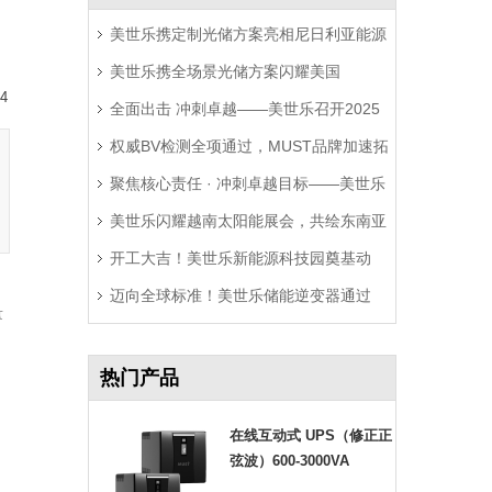
美世乐携定制光储方案亮相尼日利亚能源
美世乐携全场景光储方案闪耀美国
展，精准破解西非用电难题
4
全面出击 冲刺卓越——美世乐召开2025
RE+展，深耕北美赋能零碳转型
权威BV检测全项通过，MUST品牌加速拓
年中营销工作会议
聚焦核心责任 · 冲刺卓越目标——美世乐
局拉美市场
美世乐闪耀越南太阳能展会，共绘东南亚
2025年中会议圆满举行
开工大吉！美世乐新能源科技园奠基动
绿色能源新图景
迈向全球标准！美世乐储能逆变器通过
工，迈向全球绿色智造新征程
量
Sunspec Modbus认证测试
，
热门产品
在线互动式 UPS（修正正
弦波）600-3000VA