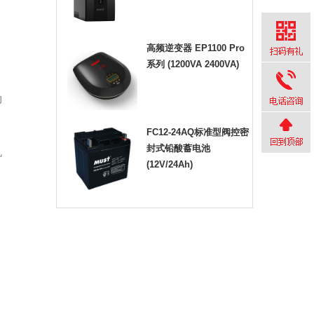
。
高频逆变器 EP1100 Pro
系列 (1200VA 2400VA)
向
FC12-24AQ标准型阀控密
封式铅酸蓄电池
机
(12V/24Ah)