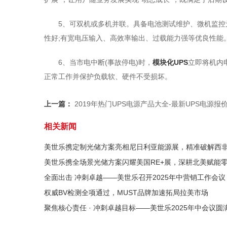
5、可双机或多机并联。具备电池测试维护、微机监控
性好;有宽电压输入、高效率输出、过载能力强等优良性能
6、当市电中断(事故停电)时，
模块化UPS
立即将机内
正常工作并保护负载软、硬件不受损坏。
上一篇：
2019年热门UPS电源产品大全-最新UPS电源报
相关新闻
美世乐携定制光储方案亮相尼日利亚能源展，精准破解西
美世乐携全场景光储方案闪耀美国RE+展，深耕北美赋能
全面出击 冲刺卓越——美世乐召开2025年中营销工作会议
权威BV检测全项通过，MUST品牌加速拓局拉美市场
聚焦核心责任 · 冲刺卓越目标——美世乐2025年中会议圆