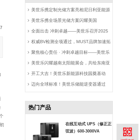
美世乐携定制光储方案亮相尼日利亚能源
美世乐携全场景光储方案闪耀美国
展，精准破解西非用电难题
7
全面出击 冲刺卓越——美世乐召开2025
RE+展，深耕北美赋能零碳转型
权威BV检测全项通过，MUST品牌加速拓
年中营销工作会议
聚焦核心责任 · 冲刺卓越目标——美世乐
局拉美市场
美世乐闪耀越南太阳能展会，共绘东南亚
2025年中会议圆满举行
开工大吉！美世乐新能源科技园奠基动
绿色能源新图景
和
迈向全球标准！美世乐储能逆变器通过
工，迈向全球绿色智造新征程
Sunspec Modbus认证测试
模
热门产品
余
个
在线互动式 UPS（修正正
初
弦波）600-3000VA