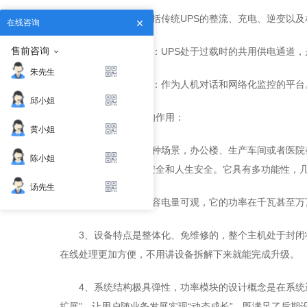
1、功率模块：包括传统UPS的整流、充电、逆变以
在线咨询
售前咨询
2、静态开关模块：UPS处于过载时的共用供电通道
朱先生
3、显示通信模块：作为人机对话和网络化监控的平台
邱小姐
模块化UPS电源
的作用：
黄小姐
1、可以应用在各种场景，办公楼、生产车间或者医
陈小姐
用以保护人们的财产安全和人生安全。它具有多功能性，
汤先生
2、体积比较小，容电量可观，它的功率在千瓦甚至万
3、设备特点是整体化、免维修的，整个主机处于封
在线处理更加方便，不用讲设备拆解下来就能完成升级。
4、系统结构极具弹性，功率模块的设计概念是在系统
扩展”，让用户随业务发展实现“动态成长”，既满足了后