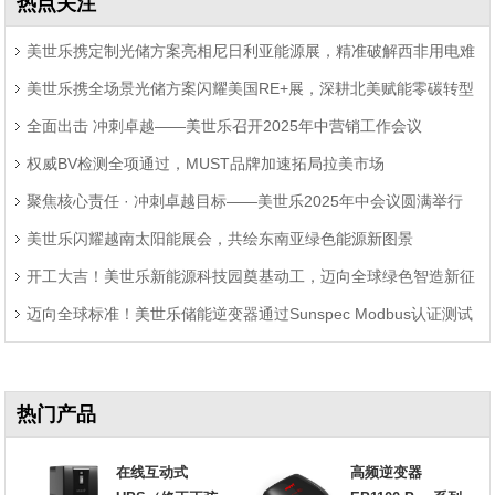
热点关注
美世乐携定制光储方案亮相尼日利亚能源展，精准破解西非用电难
美世乐携全场景光储方案闪耀美国RE+展，深耕北美赋能零碳转型
题
全面出击 冲刺卓越——美世乐召开2025年中营销工作会议
权威BV检测全项通过，MUST品牌加速拓局拉美市场
聚焦核心责任 · 冲刺卓越目标——美世乐2025年中会议圆满举行
美世乐闪耀越南太阳能展会，共绘东南亚绿色能源新图景
开工大吉！美世乐新能源科技园奠基动工，迈向全球绿色智造新征
迈向全球标准！美世乐储能逆变器通过Sunspec Modbus认证测试
程
热门产品
在线互动式
高频逆变器