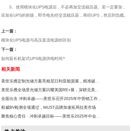
5、使用模块化UPS电源后，不必再加交流稳压器。若一定要加，
应加在UPS的前级，即市电先经交流稳压器，再经UPS，然后到负载。
上一篇：
模块化UPS电源与高压直流电源的区别
下一篇：
如何延长机架式UPS电源供电时间?
相关新闻
美世乐携定制光储方案亮相尼日利亚能源展，精准破解西非用电难题
美世乐携全场景光储方案闪耀美国RE+展，深耕北美赋能零碳转型
全面出击 冲刺卓越——美世乐召开2025年中营销工作会议
权威BV检测全项通过，MUST品牌加速拓局拉美市场
聚焦核心责任 · 冲刺卓越目标——美世乐2025年中会议圆满举行