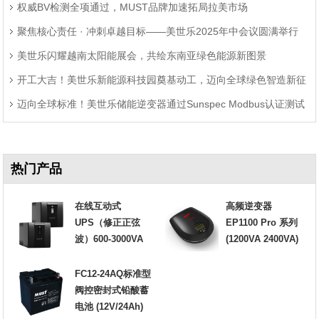
权威BV检测全项通过，MUST品牌加速拓局拉美市场
聚焦核心责任 · 冲刺卓越目标——美世乐2025年中会议圆满举行
美世乐闪耀越南太阳能展会，共绘东南亚绿色能源新图景
开工大吉！美世乐新能源科技园奠基动工，迈向全球绿色智造新征
迈向全球标准！美世乐储能逆变器通过Sunspec Modbus认证测试
程
热门产品
在线互动式
高频逆变器
UPS（修正正弦
EP1100 Pro 系列
波）600-3000VA
(1200VA 2400VA)
FC12-24AQ标准型
阀控密封式铅酸蓄
电池 (12V/24Ah)