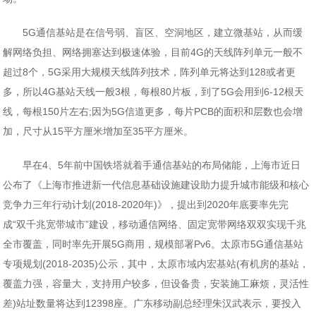
5G通信基站是在信号弱、盲区、空洞地区，建立微基站，从而缓
解网络负担、网络拥塞达到极速体验，目前4G的天线阵列单元一般不
超过8个，5G采用大规模天线阵列技术，阵列单元将达到128或者更
多，所以4G基站天线一般3根，每根80片板，到了5G会用到6-12根天
线，每根150片左右;因为5G信道更多，每片PCB的面积和层数也会增
加，尺寸从15平方厘米增加至35平方厘米。
早在4、5年前中国铁塔就着手通信基站的布局储能，上海市近日
公布了《上海市推进新一代信息基础设施建设助力提升城市能级和核心
竞争力三年行动计划(2018-2020年)》，提出到2020年底要率先完
成“双千兆宽带城市”建设，移动通信网络、固定宽带网络双双实现千兆
全市覆盖，同时率先开展5G商用，规模部署Pv6。太原市5G通信基站
专项规划(2018-2035)公示，其中，太原市域内宏基站(有机房的基站，
覆盖力强，容量大，支持用户较多，但设备贵，安装施工麻烦，灵活性
差)站址数量将达到12398座。广东移动副总经理朱汉武表示，要投入