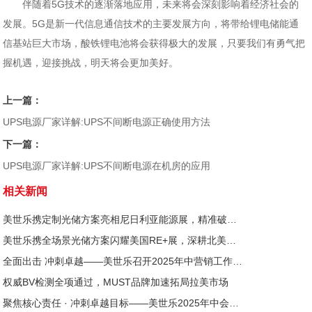
伴随着5G技术的逐渐落地应用，未来将会深刻影响着经济社会的
发展。5G是新一代信息通信技术的主要发展方向，将带给锂电储能通
信基站巨大市场，酸铁锂电池将会获得极大的发展，只要我们有勇气把
握机遇，迎接挑战，明天将会更加美好。
上一篇：
UPS电源厂家详解:UPS不间断电源正确使用方法
下一篇：
UPS电源厂家详解:UPS不间断电源在机房的应用
相关新闻
美世乐携定制光储方案亮相尼日利亚能源展，精准破解西非用电难题
美世乐携全场景光储方案闪耀美国RE+展，深耕北美赋能零碳转型
全面出击 冲刺卓越——美世乐召开2025年中营销工作会议
权威BV检测全项通过，MUST品牌加速拓局拉美市场
聚焦核心责任 · 冲刺卓越目标——美世乐2025年中会议圆满举行