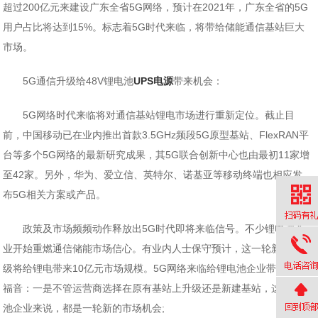
超过200亿元来建设广东全省5G网络，预计在2021年，广东全省的5G
用户占比将达到15%。标志着5G时代来临，将带给储能通信基站巨大
市场。
5G通信升级给48V锂电池
UPS电源
带来机会：
5G网络时代来临将对通信基站锂电市场进行重新定位。截止目
前，中国移动已在业内推出首款3.5GHz频段5G原型基站、FlexRAN平
台等多个5G网络的最新研究成果，其5G联合创新中心也由最初11家增
至42家。另外，华为、爱立信、英特尔、诺基亚等移动终端也相应发
布5G相关方案或产品。
政策及市场频频动作释放出5G时代即将来临信号。不少锂电池企
业开始重燃通信储能市场信心。有业内人士保守预计，这一轮新技术升
级将给锂电带来10亿元市场规模。5G网络来临给锂电池企业带来两大
福音：一是不管运营商选择在原有基站上升级还是新建基站，这对锂电
池企业来说，都是一轮新的市场机会;