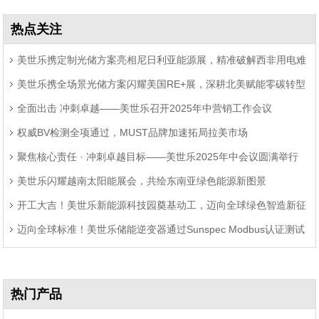
热点关注
美世乐携定制光储方案亮相尼日利亚能源展，精准破解西非用电难
美世乐携全场景光储方案闪耀美国RE+展，深耕北美赋能零碳转型
题
全面出击 冲刺卓越——美世乐召开2025年中营销工作会议
权威BV检测全项通过，MUST品牌加速拓局拉美市场
聚焦核心责任 · 冲刺卓越目标——美世乐2025年中会议圆满举行
美世乐闪耀越南太阳能展会，共绘东南亚绿色能源新图景
开工大吉！美世乐新能源科技园奠基动工，迈向全球绿色智造新征
迈向全球标准！美世乐储能逆变器通过Sunspec Modbus认证测试
程
热门产品