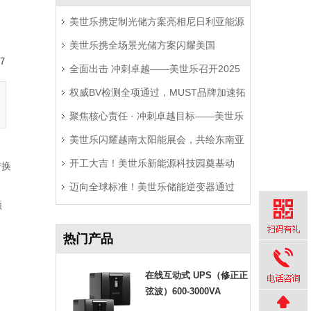
美世乐携定制光储方案亮相尼日利亚能源
美世乐携全场景光储方案闪耀美国
展，精准破解西非用电难题
7
全面出击 冲刺卓越——美世乐召开2025
RE+展，深耕北美赋能零碳转型
权威BV检测全项通过，MUST品牌加速拓
年中营销工作会议
聚焦核心责任 · 冲刺卓越目标——美世乐
局拉美市场
美世乐闪耀越南太阳能展会，共绘东南亚
2025年中会议圆满举行
开工大吉！美世乐新能源科技园奠基动
绿色能源新图景
转换
迈向全球标准！美世乐储能逆变器通过
工，迈向全球绿色智造新征程
频
Sunspec Modbus认证测试
热门产品
在线互动式 UPS（修正正
弦波）600-3000VA