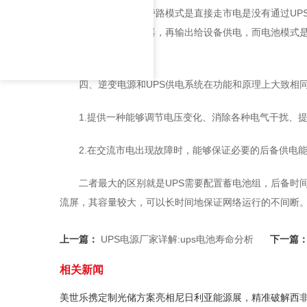
三、
UPS电源
的旁路模式是直接走市电是没有通过UP
通过主机自带的逆变器，再输出给设备供电，而电池模式
备。
四、逆变电源和UPS供电系统在功能和原理上大致相
1.提供一种能够调节电压变化、消除各种电气干扰、
2.在交流市电出现故障时，能够保证必要的后备供电
二者最大的区别就是UPS需要配置蓄电池组，后备时
流屏，其容量较大，可以长时间地保证网络运行的不间断
上一篇：
UPS电源厂家详解:ups电池寿命分析
下一篇
相关新闻
美世乐携定制光储方案亮相尼日利亚能源展，精准破解西