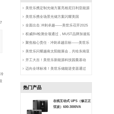
美世乐携定制光储方案亮相尼日利亚能源
美世乐携全场景光储方案闪耀美国
展，精准破解西非用电难题
7
全面出击 冲刺卓越——美世乐召开2025
RE+展，深耕北美赋能零碳转型
权威BV检测全项通过，MUST品牌加速拓
年中营销工作会议
聚焦核心责任 · 冲刺卓越目标——美世乐
局拉美市场
美世乐闪耀越南太阳能展会，共绘东南亚
2025年中会议圆满举行
开工大吉！美世乐新能源科技园奠基动
绿色能源新图景
迈向全球标准！美世乐储能逆变器通过
工，迈向全球绿色智造新征程
制冷
Sunspec Modbus认证测试
设
热门产品
在线互动式 UPS（修正正
弦波）600-3000VA