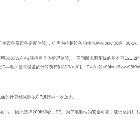
柜设备及设备密度估算)，机房内机柜设备的耗电将在3kw*30台=90kw
8000W左右(视机房具体情况估算)。 不间断电源系统的基本容E≥1.2P
息设备的计算负荷[(KW/KV.A)]。 P=1)+2)=90kw+8kw=98KW
上面的计算结果除以0.7进行再一次放大。
近功率的机型，因此选择200KVA的UPS。为了电源端的安全可靠，建议采用1+1
。