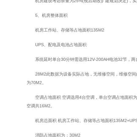
机房建设考虑余量为25%(视后期改扩建规划决定)，实
5、机房整体面积
机房工作站、存储等占地面积135M2
UPS、配电及电池占地面积
系统延时单台30分钟需选用12V-200AH电池32节，
28M2此数据为设备实际占地，无维修空间，维修空间
为70M2。
空调占地面积 空调选用4台空调，单台空调占地面积为
空调共16M2。
机房总面积 机房工作站、存储等占地面积135M2+UPS
消防占地面积为：30M2