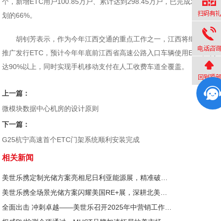
个，新增ETC用户100.85万户、累计达到298.45万户，已完成发行计
划的66%。
胡钊芳表示，作为今年江西交通的重点工作之一，江西将继续加快
推广发行ETC，预计今年年底前江西省高速公路入口车辆使用ETC比例
达90%以上，同时实现手机移动支付在人工收费车道全覆盖。
上一篇：
微模块数据中心机房的设计原则
下一篇：
G25杭宁高速首个ETC门架系统顺利安装完成
相关新闻
美世乐携定制光储方案亮相尼日利亚能源展，精准破解西非用电难题
美世乐携全场景光储方案闪耀美国RE+展，深耕北美赋能零碳转型
全面出击 冲刺卓越——美世乐召开2025年中营销工作会议