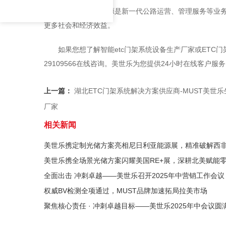
ETC门架系统电源是新一代公路运营、管理服务等业
更多社会和经济效益。
如果您想了解智能etc门架系统设备生产厂家或ETC
29109566在线咨询。美世乐为您提供24小时在线客户服
上一篇：
湖北ETC门架系统解决方案供应商-MUST美世
厂家
相关新闻
美世乐携定制光储方案亮相尼日利亚能源展，精准破解西
美世乐携全场景光储方案闪耀美国RE+展，深耕北美赋能
全面出击 冲刺卓越——美世乐召开2025年中营销工作会议
权威BV检测全项通过，MUST品牌加速拓局拉美市场
聚焦核心责任 · 冲刺卓越目标——美世乐2025年中会议圆