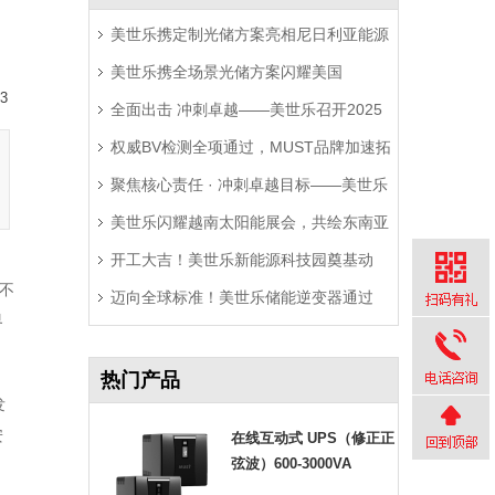
美世乐携定制光储方案亮相尼日利亚能源
美世乐携全场景光储方案闪耀美国
展，精准破解西非用电难题
3
全面出击 冲刺卓越——美世乐召开2025
RE+展，深耕北美赋能零碳转型
权威BV检测全项通过，MUST品牌加速拓
年中营销工作会议
聚焦核心责任 · 冲刺卓越目标——美世乐
局拉美市场
美世乐闪耀越南太阳能展会，共绘东南亚
2025年中会议圆满举行
开工大吉！美世乐新能源科技园奠基动
绿色能源新图景
不
迈向全球标准！美世乐储能逆变器通过
工，迈向全球绿色智造新征程
界
Sunspec Modbus认证测试
热门产品
发
安
在线互动式 UPS（修正正
弦波）600-3000VA