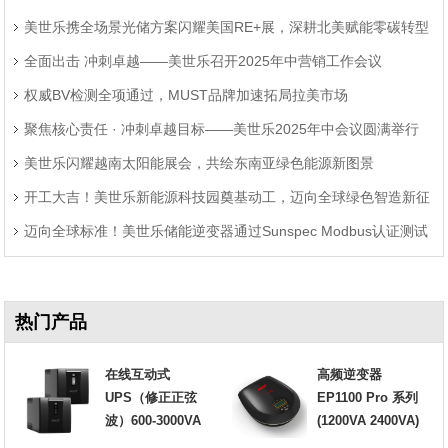
美世乐携全场景光储方案闪耀美国RE+展，深耕北美赋能零碳转型
题
全面出击 冲刺卓越——美世乐召开2025年中营销工作会议
权威BV检测全项通过，MUST品牌加速拓局拉美市场
聚焦核心责任 · 冲刺卓越目标——美世乐2025年中会议圆满举行
美世乐闪耀越南太阳能展会，共绘东南亚绿色能源新图景
开工大吉！美世乐新能源科技园奠基动工，迈向全球绿色智造新征
迈向全球标准！美世乐储能逆变器通过Sunspec Modbus认证测试
程
热门产品
在线互动式
高频逆变器
UPS（修正正弦
EP1100 Pro 系列
波）600-3000VA
(1200VA 2400VA)