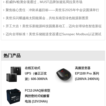
权威BV检测全项通过，MUST品牌加速拓局拉美市场
聚焦核心责任 · 冲刺卓越目标——美世乐2025年中会议圆满举行
美世乐闪耀越南太阳能展会，共绘东南亚绿色能源新图景
开工大吉！美世乐新能源科技园奠基动工，迈向全球绿色智造新征
迈向全球标准！美世乐储能逆变器通过Sunspec Modbus认证测试
程
热门产品
在线互动式
高频逆变器
UPS（修正正弦
EP1100 Pro 系列
波）600-3000VA
(1200VA 2400VA)
FC12-24AQ标准型
阀控密封式铅酸蓄
电池 (12V/24Ah)