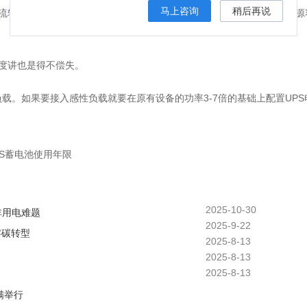
马上咨询
稍后再说
流较大的设备亦不适用于UPS，因其瞬间启动电流大，若机架式UPS电源
角度讲也是得不偿失。
载。如果要接入感性负载就要在原有设备的功率3-7倍的基础上配置UPS
PS蓄电池使用年限
2025-10-30
非用电难题
2025-9-22
零碳转型
2025-8-13
2025-8-13
2025-8-13
满举行