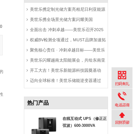
美世乐携定制光储方案亮相尼日利亚能源
美世乐携全场景光储方案闪耀美国
展，精准破解西非用电难题
0
全面出击 冲刺卓越——美世乐召开2025
RE+展，深耕北美赋能零碳转型
权威BV检测全项通过，MUST品牌加速拓
年中营销工作会议
聚焦核心责任 · 冲刺卓越目标——美世乐
局拉美市场
美世乐闪耀越南太阳能展会，共绘东南亚
2025年中会议圆满举行
开工大吉！美世乐新能源科技园奠基动
绿色能源新图景
的
迈向全球标准！美世乐储能逆变器通过
工，迈向全球绿色智造新征程
Sunspec Modbus认证测试
性
热门产品
在线互动式 UPS（修正正
弦波）600-3000VA