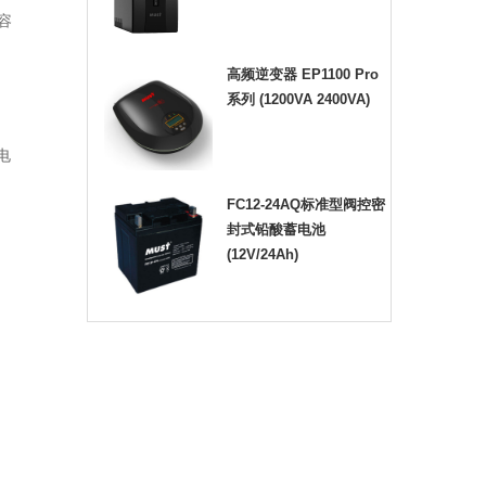
容
高频逆变器 EP1100 Pro
系列 (1200VA 2400VA)
电
FC12-24AQ标准型阀控密
封式铅酸蓄电池
(12V/24Ah)