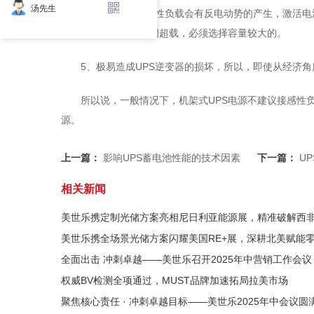
汤先生
4、由于驱动电感性负载会有反电动势的产生，激活电
量不足时，易造成瞬间超载，必须选择容量较大的。
5、极易造成UPS逆变器的损坏，所以，即使从经济
所以说，一般情况下，机架式UPS电源不建议接感性负
源。
上一篇：
影响UPS蓄电池性能的技术因素
下一篇：
U
相关新闻
美世乐携定制光储方案亮相尼日利亚能源展，精准破解西
美世乐携全场景光储方案闪耀美国RE+展，深耕北美赋能
全面出击 冲刺卓越——美世乐召开2025年中营销工作会议
权威BV检测全项通过，MUST品牌加速拓局拉美市场
聚焦核心责任 · 冲刺卓越目标——美世乐2025年中会议圆