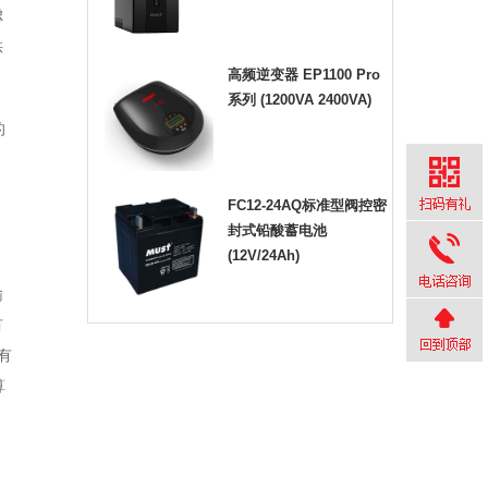
虑
供
高频逆变器 EP1100 Pro
系列 (1200VA 2400VA)
的
FC12-24AQ标准型阀控密
封式铅酸蓄电池
(12V/24Ah)
输
有
有
算