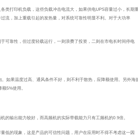
各类打印机负载，这些负载冲击电流大，如果供电UPS容量过小，长期
件过流，加上重载引起的发热量，对系统可靠性明显不利。对于大功率
有利于可靠性，但过度轻载运行，一则浪费了投资，二则在市电长时间停电
范围内。如果温度过高、通风条件不好，则不利于散热，应降额使用。另外海
降额5%使用。
频机的输出能力较好，而高频机的实际带载能力只有工频机的0.9倍。
容量低的现象，这是产品的可信性问题，用户在应用时不得不考虑这一因