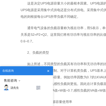
这是决定UPS电源容量大小的最根本因素。UPS电
UPS电源是采用集中式供电还是分布式供电。采用集中式
电的则根据每台UPS所带负载不同确定。
通常电气设备的负载容量称为视在功率，用S表示，单位V
关系是S2=P2+Q2。这里我们将有功功率与视在功率的
0.6~0.7。
2、负载的类型
如上所述，不同类型的负载其有功功率和无功功率的比
出能力受负载类型所限制。对于计算机类负载，UPS基本
在线咨询
所下降，需要加大UPS容量。例如功率因数为0.7的1KVA
售前咨询
功功率是700W)，带电感性负载则更低。因此在计算负载
汤先生
方法是：阻性负载的VA值=W值÷0.7;感性负载的VA值=W值÷
3、UPS不间断电源容量使用率