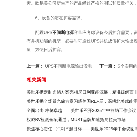
素。欧易美公司所生产的产品经过严格的测试和质量把关
6、设备的潜在扩容需求。
配置UPS
不间断电源
容量应考虑设备今后扩容需要，留
有并机功能的机型，必要时可通过UPS并机成倍扩大输出
量，方便日后扩容。
上一篇：
UPS不间断电源输出没电
下一篇：
5个实用
相关新闻
美世乐携定制光储方案亮相尼日利亚能源展，精准破解西
美世乐携全场景光储方案闪耀美国RE+展，深耕北美赋能
全面出击 冲刺卓越——美世乐召开2025年中营销工作会议
权威BV检测全项通过，MUST品牌加速拓局拉美市场
聚焦核心责任 · 冲刺卓越目标——美世乐2025年中会议圆