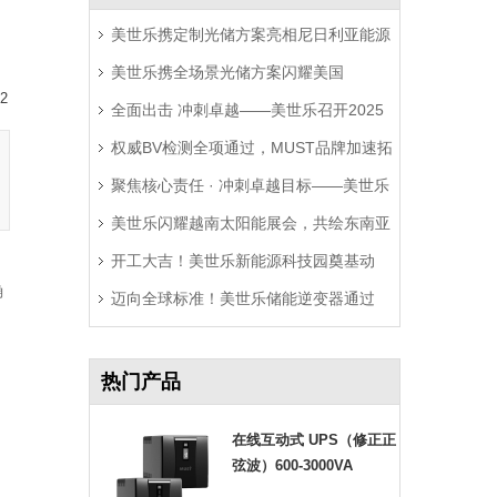
美世乐携定制光储方案亮相尼日利亚能源
美世乐携全场景光储方案闪耀美国
展，精准破解西非用电难题
2
全面出击 冲刺卓越——美世乐召开2025
RE+展，深耕北美赋能零碳转型
权威BV检测全项通过，MUST品牌加速拓
年中营销工作会议
聚焦核心责任 · 冲刺卓越目标——美世乐
局拉美市场
美世乐闪耀越南太阳能展会，共绘东南亚
2025年中会议圆满举行
开工大吉！美世乐新能源科技园奠基动
绿色能源新图景
确
迈向全球标准！美世乐储能逆变器通过
工，迈向全球绿色智造新征程
、
Sunspec Modbus认证测试
热门产品
在线互动式 UPS（修正正
弦波）600-3000VA