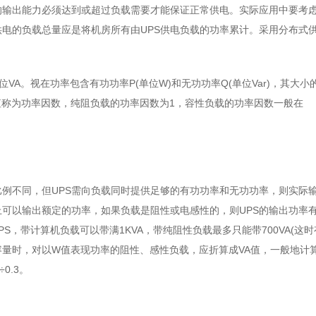
源的输出能力必须达到或超过负载需要才能保证正常供电。实际应用中要考
供电的负载总量应是将机房所有由UPS供电负载的功率累计。采用分布式
A。视在功率包含有功功率P(单位W)和无功功率Q(单位Var)，其大小
比值称为功率因数，纯阻负载的功率因数为1，容性负载的功率因数一般在
例不同，但UPS需向负载同时提供足够的有功功率和无功功率，则实际
上可以输出额定的功率，如果负载是阻性或电感性的，则UPS的输出功率
UPS，带计算机负载可以带满1KVA，带纯阻性负载最多只能带700VA(这时
容量时，对以W值表现功率的阻性、感性负载，应折算成VA值，一般地计
0.3。