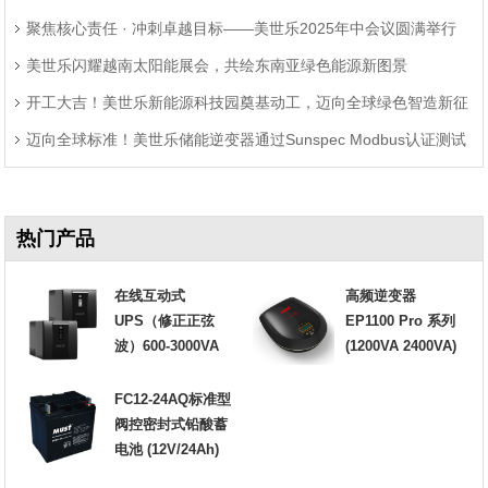
聚焦核心责任 · 冲刺卓越目标——美世乐2025年中会议圆满举行
美世乐闪耀越南太阳能展会，共绘东南亚绿色能源新图景
开工大吉！美世乐新能源科技园奠基动工，迈向全球绿色智造新征
迈向全球标准！美世乐储能逆变器通过Sunspec Modbus认证测试
程
热门产品
在线互动式
高频逆变器
UPS（修正正弦
EP1100 Pro 系列
波）600-3000VA
(1200VA 2400VA)
FC12-24AQ标准型
阀控密封式铅酸蓄
电池 (12V/24Ah)