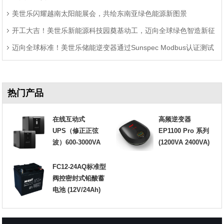
美世乐闪耀越南太阳能展会，共绘东南亚绿色能源新图景
开工大吉！美世乐新能源科技园奠基动工，迈向全球绿色智造新征
迈向全球标准！美世乐储能逆变器通过Sunspec Modbus认证测试
程
热门产品
在线互动式
高频逆变器
UPS（修正正弦
EP1100 Pro 系列
波）600-3000VA
(1200VA 2400VA)
FC12-24AQ标准型
阀控密封式铅酸蓄
电池 (12V/24Ah)