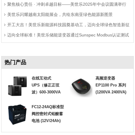
聚焦核心责任 · 冲刺卓越目标——美世乐2025年中会议圆满举行
美世乐闪耀越南太阳能展会，共绘东南亚绿色能源新图景
开工大吉！美世乐新能源科技园奠基动工，迈向全球绿色智造新征
迈向全球标准！美世乐储能逆变器通过Sunspec Modbus认证测试
程
热门产品
在线互动式
高频逆变器
UPS（修正正弦
EP1100 Pro 系列
波）600-3000VA
(1200VA 2400VA)
FC12-24AQ标准型
阀控密封式铅酸蓄
电池 (12V/24Ah)