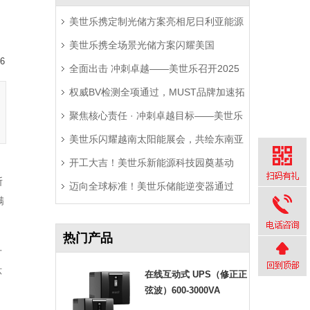
美世乐携定制光储方案亮相尼日利亚能源
美世乐携全场景光储方案闪耀美国
展，精准破解西非用电难题
6
全面出击 冲刺卓越——美世乐召开2025
RE+展，深耕北美赋能零碳转型
权威BV检测全项通过，MUST品牌加速拓
年中营销工作会议
聚焦核心责任 · 冲刺卓越目标——美世乐
局拉美市场
美世乐闪耀越南太阳能展会，共绘东南亚
2025年中会议圆满举行
开工大吉！美世乐新能源科技园奠基动
绿色能源新图景
断
迈向全球标准！美世乐储能逆变器通过
工，迈向全球绿色智造新征程
满
Sunspec Modbus认证测试
热门产品
广
环
在线互动式 UPS（修正正
弦波）600-3000VA