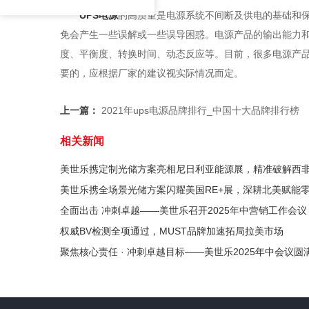
UPS电源
的高质量是电源系统不间断及供电的基础和
免会产生一些误解或一些误导困惑。电源产品的输出能力
度、平衡度、转换时间、动态反应等。目前，很多电源产
要的，应根据厂家的建议视实际情况而定。
上一篇：
2021年ups电源品牌排行_中国十大品牌排行榜
相关新闻
美世乐携定制光储方案亮相尼日利亚能源展，精准破解西
美世乐携全场景光储方案闪耀美国RE+展，深耕北美赋能
全面出击 冲刺卓越——美世乐召开2025年中营销工作会议
权威BV检测全项通过，MUST品牌加速拓局拉美市场
聚焦核心责任 · 冲刺卓越目标——美世乐2025年中会议圆