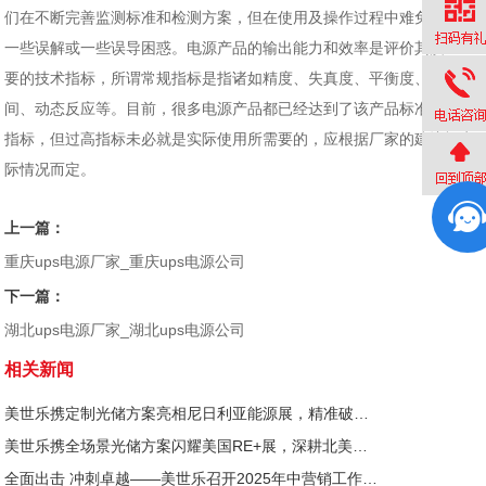
们在不断完善监测标准和检测方案，但在使用及操作过程中难免会产生
一些误解或一些误导困惑。电源产品的输出能力和效率是评价其质量重
要的技术指标，所谓常规指标是指诸如精度、失真度、平衡度、转换时
间、动态反应等。目前，很多电源产品都已经达到了该产品标准的较高
指标，但过高指标未必就是实际使用所需要的，应根据厂家的建议视实
际情况而定。
上一篇：
重庆ups电源厂家_重庆ups电源公司
下一篇：
湖北ups电源厂家_湖北ups电源公司
相关新闻
美世乐携定制光储方案亮相尼日利亚能源展，精准破解西非用电难题
美世乐携全场景光储方案闪耀美国RE+展，深耕北美赋能零碳转型
全面出击 冲刺卓越——美世乐召开2025年中营销工作会议