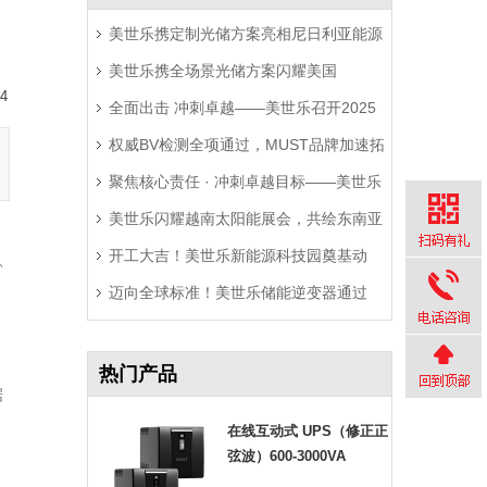
美世乐携定制光储方案亮相尼日利亚能源
美世乐携全场景光储方案闪耀美国
展，精准破解西非用电难题
4
全面出击 冲刺卓越——美世乐召开2025
RE+展，深耕北美赋能零碳转型
权威BV检测全项通过，MUST品牌加速拓
年中营销工作会议
聚焦核心责任 · 冲刺卓越目标——美世乐
局拉美市场
美世乐闪耀越南太阳能展会，共绘东南亚
2025年中会议圆满举行
开工大吉！美世乐新能源科技园奠基动
绿色能源新图景
、
迈向全球标准！美世乐储能逆变器通过
工，迈向全球绿色智造新征程
Sunspec Modbus认证测试
热门产品
据
在线互动式 UPS（修正正
弦波）600-3000VA