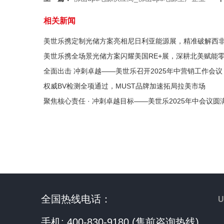
相关新闻
美世乐携定制光储方案亮相尼日利亚能源展，精准破解西
美世乐携全场景光储方案闪耀美国RE+展，深耕北美赋能
全面出击 冲刺卓越——美世乐召开2025年中营销工作会议
权威BV检测全项通过，MUST品牌加速拓局拉美市场
聚焦核心责任 · 冲刺卓越目标——美世乐2025年中会议圆
全国热线电话：
手机: 400-830-9180 (售前咨询热线)