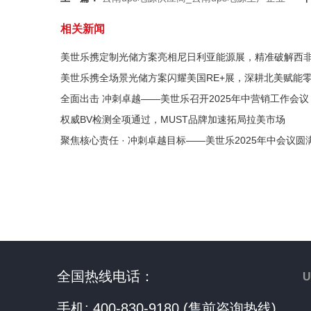
相关新闻
美世乐携定制光储方案亮相尼日利亚能源展，精准破解西
美世乐携全场景光储方案闪耀美国RE+展，深耕北美赋能
全面出击 冲刺卓越——美世乐召开2025年中营销工作会议
权威BV检测全项通过，MUST品牌加速拓局拉美市场
聚焦核心责任 · 冲刺卓越目标——美世乐2025年中会议圆
全国热线电话：
手机: 400-830-9180 (售前咨询热线)