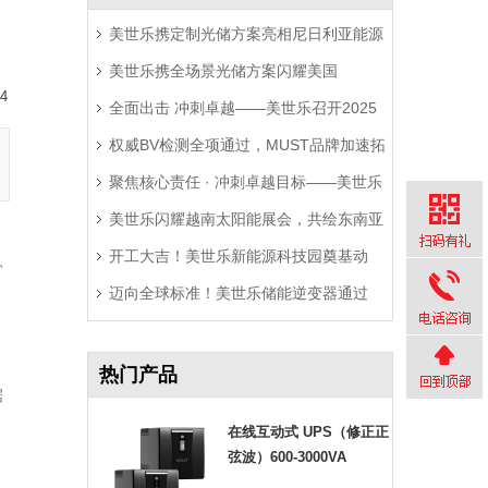
美世乐携定制光储方案亮相尼日利亚能源
美世乐携全场景光储方案闪耀美国
展，精准破解西非用电难题
4
全面出击 冲刺卓越——美世乐召开2025
RE+展，深耕北美赋能零碳转型
权威BV检测全项通过，MUST品牌加速拓
年中营销工作会议
聚焦核心责任 · 冲刺卓越目标——美世乐
局拉美市场
美世乐闪耀越南太阳能展会，共绘东南亚
2025年中会议圆满举行
开工大吉！美世乐新能源科技园奠基动
绿色能源新图景
、
迈向全球标准！美世乐储能逆变器通过
工，迈向全球绿色智造新征程
Sunspec Modbus认证测试
热门产品
据
在线互动式 UPS（修正正
弦波）600-3000VA