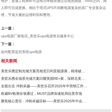
维护，普通工程师即可运维功率模块通过在线热插拔，5min之内，两
人即可完成更换。相比于塔式UPS不间断电源复杂的原厂专业复杂运
维，节省大量的运维时间和费用。
上一篇：
ups电源厂家电话_美世乐ups电源售后服务中心
下一篇：
如何配置监控系统ups电源
相关新闻
美世乐携定制光储方案亮相尼日利亚能源展，精准破解西非用电难题
美世乐携全场景光储方案闪耀美国RE+展，深耕北美赋能零碳转型
全面出击 冲刺卓越——美世乐召开2025年中营销工作会议
权威BV检测全项通过，MUST品牌加速拓局拉美市场
聚焦核心责任 · 冲刺卓越目标——美世乐2025年中会议圆满举行