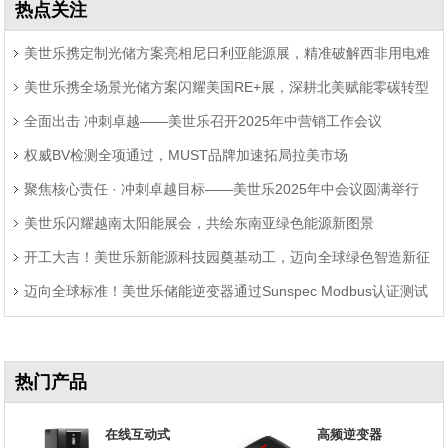
热点关注
美世乐携定制光储方案亮相尼日利亚能源展，精准破解西非用电难
美世乐携全场景光储方案闪耀美国RE+展，深耕北美赋能零碳转型
题
全面出击 冲刺卓越——美世乐召开2025年中营销工作会议
权威BV检测全项通过，MUST品牌加速拓局拉美市场
聚焦核心责任 · 冲刺卓越目标——美世乐2025年中会议圆满举行
美世乐闪耀越南太阳能展会，共绘东南亚绿色能源新图景
开工大吉！美世乐新能源科技园奠基动工，迈向全球绿色智造新征
迈向全球标准！美世乐储能逆变器通过Sunspec Modbus认证测试
程
热门产品
在线互动式
高频逆变器