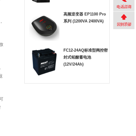
高频逆变器 EP1100 Pro
系列 (1200VA 2400VA)
，
放
FC12-24AQ标准型阀控密
封式铅酸蓄电池
(12V/24Ah)
。
这
可
时