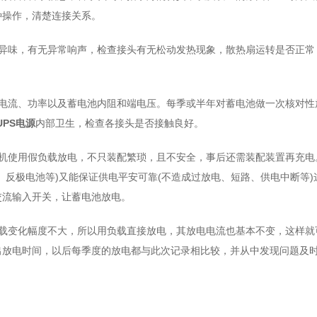
种操作，清楚连接关系。
无异味，有无异常响声，检查接头有无松动发热现象，散热扇运转是否正常
、电流、功率以及蓄电池内阻和端电压。每季或半年对蓄电池做一次核对性
UPS电源
内部卫生，检查各接头是否接触良好。
脱机使用假负载放电，不只装配繁琐，且不安全，事后还需装配装置再充电
、反极电池等)又能保证供电平安可靠(不造成过放电、短路、供电中断等)
交流输入开关，让蓄电池放电。
载变化幅度不大，所以用负载直接放电，其放电电流也基本不变，这样就
出放电时间，以后每季度的放电都与此次记录相比较，并从中发现问题及