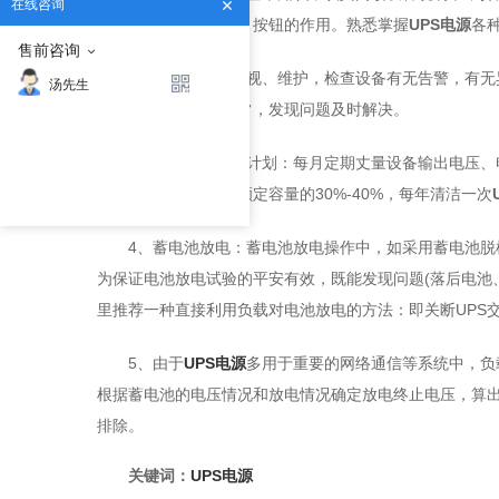
在线咨询
熟悉设备上各种开关，按钮的作用。熟悉掌握
UPS电源
各
售前咨询
2、加强日常的巡视、维护，检查设备有无告警，有
汤先生
设备各种指示是否正常，发现问题及时解决。
3、制定定期维护计划：每月定期丈量设备输出电压
电试验，一般应放出额定容量的30%-40%，每年清洁一次
4、蓄电池放电：蓄电池放电操作中，如采用蓄电池
为保证电池放电试验的平安有效，既能发现问题(落后电池
里推荐一种直接利用负载对电池放电的方法：即关断UPS
5、由于
UPS电源
多用于重要的网络通信等系统中，负
根据蓄电池的电压情况和放电情况确定放电终止电压，算
排除。
关键词：
UPS电源