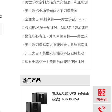
美世乐携定制光储方案亮相尼日利亚能源
美世乐携全场景光储方案闪耀美国
展，精准破解西非用电难题
2
全面出击 冲刺卓越——美世乐召开2025
RE+展，深耕北美赋能零碳转型
权威BV检测全项通过，MUST品牌加速拓
年中营销工作会议
聚焦核心责任 · 冲刺卓越目标——美世乐
局拉美市场
美世乐闪耀越南太阳能展会，共绘东南亚
2025年中会议圆满举行
开工大吉！美世乐新能源科技园奠基动
绿色能源新图景
迈向全球标准！美世乐储能逆变器通过
工，迈向全球绿色智造新征程
Sunspec Modbus认证测试
热门产品
在线互动式 UPS（修正正
弦波）600-3000VA
。