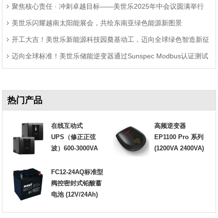
聚焦核心责任 · 冲刺卓越目标——美世乐2025年中会议圆满举行
美世乐闪耀越南太阳能展会，共绘东南亚绿色能源新图景
开工大吉！美世乐新能源科技园奠基动工，迈向全球绿色智造新征
迈向全球标准！美世乐储能逆变器通过Sunspec Modbus认证测试
程
热门产品
在线互动式
高频逆变器
UPS（修正正弦
EP1100 Pro 系列
波）600-3000VA
(1200VA 2400VA)
FC12-24AQ标准型
阀控密封式铅酸蓄
电池 (12V/24Ah)