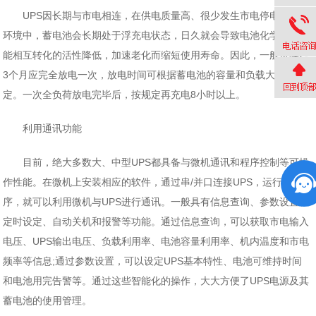
UPS因长期与市电相连，在供电质量高、很少发生市电停电的使用
环境中，蓄电池会长期处于浮充电状态，日久就会导致电池化学能与电
能相互转化的活性降低，加速老化而缩短使用寿命。因此，一般每隔2-
3个月应完全放电一次，放电时间可根据蓄电池的容量和负载大小确
定。一次全负荷放电完毕后，按规定再充电8小时以上。
利用通讯功能
目前，绝大多数大、中型UPS都具备与微机通讯和程序控制等可操
作性能。在微机上安装相应的软件，通过串/并口连接UPS，运行该程
序，就可以利用微机与UPS进行通讯。一般具有信息查询、参数设置、
定时设定、自动关机和报警等功能。通过信息查询，可以获取市电输入
电压、UPS输出电压、负载利用率、电池容量利用率、机内温度和市电
频率等信息;通过参数设置，可以设定UPS基本特性、电池可维持时间
和电池用完告警等。通过这些智能化的操作，大大方便了UPS电源及其
蓄电池的使用管理。