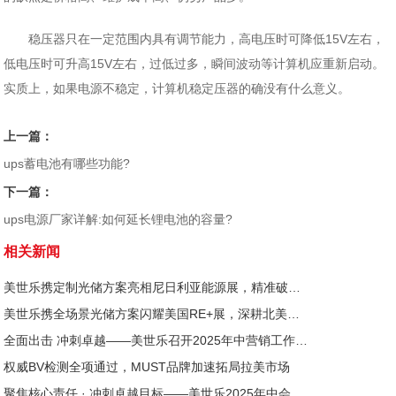
稳压器只在一定范围内具有调节能力，高电压时可降低15V左右，
低电压时可升高15V左右，过低过多，瞬间波动等计算机应重新启动。
实质上，如果电源不稳定，计算机稳定压器的确没有什么意义。
上一篇：
ups蓄电池有哪些功能?
下一篇：
ups电源厂家详解:如何延长锂电池的容量?
相关新闻
美世乐携定制光储方案亮相尼日利亚能源展，精准破解西非用电难题
美世乐携全场景光储方案闪耀美国RE+展，深耕北美赋能零碳转型
全面出击 冲刺卓越——美世乐召开2025年中营销工作会议
权威BV检测全项通过，MUST品牌加速拓局拉美市场
聚焦核心责任 · 冲刺卓越目标——美世乐2025年中会议圆满举行