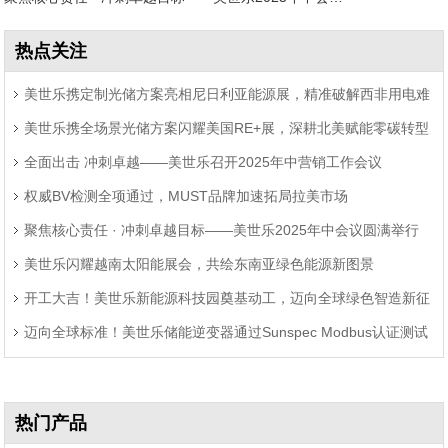
热点关注
美世乐携定制光储方案亮相尼日利亚能源展，精准破解西非用电难
美世乐携全场景光储方案闪耀美国RE+展，深耕北美赋能零碳转型
题
全面出击 冲刺卓越——美世乐召开2025年中营销工作会议
权威BV检测全项通过，MUST品牌加速拓局拉美市场
聚焦核心责任 · 冲刺卓越目标——美世乐2025年中会议圆满举行
美世乐闪耀越南太阳能展会，共绘东南亚绿色能源新图景
开工大吉！美世乐新能源科技园奠基动工，迈向全球绿色智造新征
迈向全球标准！美世乐储能逆变器通过Sunspec Modbus认证测试
程
热门产品