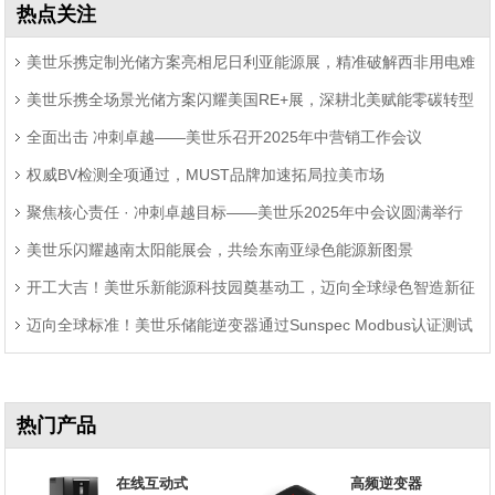
热点关注
美世乐携定制光储方案亮相尼日利亚能源展，精准破解西非用电难
美世乐携全场景光储方案闪耀美国RE+展，深耕北美赋能零碳转型
题
全面出击 冲刺卓越——美世乐召开2025年中营销工作会议
权威BV检测全项通过，MUST品牌加速拓局拉美市场
聚焦核心责任 · 冲刺卓越目标——美世乐2025年中会议圆满举行
美世乐闪耀越南太阳能展会，共绘东南亚绿色能源新图景
开工大吉！美世乐新能源科技园奠基动工，迈向全球绿色智造新征
迈向全球标准！美世乐储能逆变器通过Sunspec Modbus认证测试
程
热门产品
在线互动式
高频逆变器