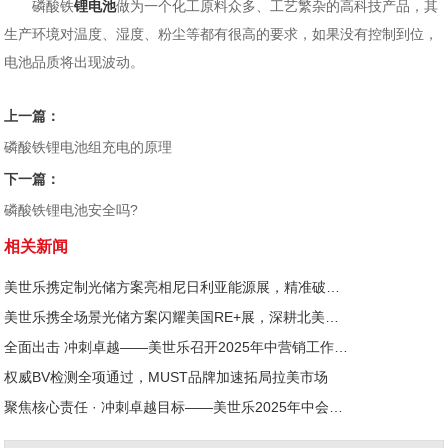
磷酸铁
锂电池
做为一个化工原料众多、工艺繁杂的高科技产品，其
生产环境对温度、湿度、粉尘等都有很高的要求，如果没有控制到位，
电池品质将出现波动。
上一篇：
磷酸铁锂电池组充电的原理
下一篇：
磷酸铁锂电池安全吗?
相关新闻
美世乐携定制光储方案亮相尼日利亚能源展，精准破解西非用电难题
美世乐携全场景光储方案闪耀美国RE+展，深耕北美赋能零碳转型
全面出击 冲刺卓越——美世乐召开2025年中营销工作会议
权威BV检测全项通过，MUST品牌加速拓局拉美市场
聚焦核心责任 · 冲刺卓越目标——美世乐2025年中会议圆满举行