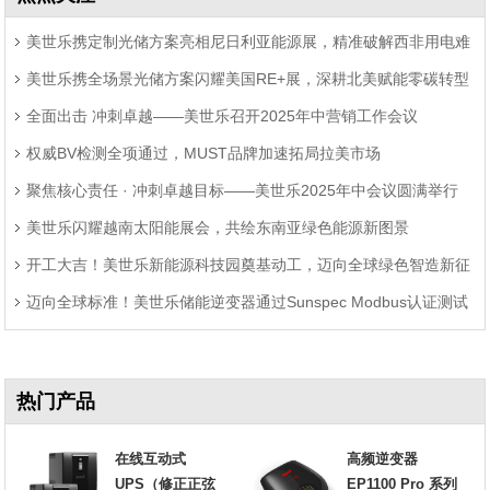
美世乐携定制光储方案亮相尼日利亚能源展，精准破解西非用电难
美世乐携全场景光储方案闪耀美国RE+展，深耕北美赋能零碳转型
题
全面出击 冲刺卓越——美世乐召开2025年中营销工作会议
权威BV检测全项通过，MUST品牌加速拓局拉美市场
聚焦核心责任 · 冲刺卓越目标——美世乐2025年中会议圆满举行
美世乐闪耀越南太阳能展会，共绘东南亚绿色能源新图景
开工大吉！美世乐新能源科技园奠基动工，迈向全球绿色智造新征
迈向全球标准！美世乐储能逆变器通过Sunspec Modbus认证测试
程
热门产品
在线互动式
高频逆变器
UPS（修正正弦
EP1100 Pro 系列