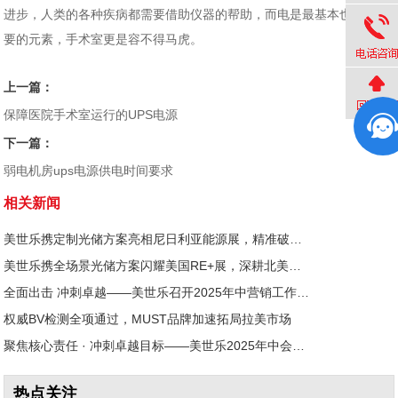
进步，人类的各种疾病都需要借助仪器的帮助，而电是最基本也是最重
要的元素，手术室更是容不得马虎。
上一篇：
保障医院手术室运行的UPS电源
下一篇：
弱电机房ups电源供电时间要求
相关新闻
美世乐携定制光储方案亮相尼日利亚能源展，精准破解西非用电难题
美世乐携全场景光储方案闪耀美国RE+展，深耕北美赋能零碳转型
全面出击 冲刺卓越——美世乐召开2025年中营销工作会议
权威BV检测全项通过，MUST品牌加速拓局拉美市场
聚焦核心责任 · 冲刺卓越目标——美世乐2025年中会议圆满举行
热点关注