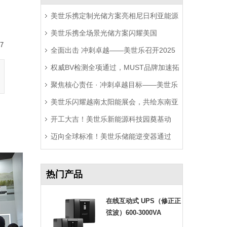
美世乐携定制光储方案亮相尼日利亚能源
美世乐携全场景光储方案闪耀美国
展，精准破解西非用电难题
7
全面出击 冲刺卓越——美世乐召开2025
RE+展，深耕北美赋能零碳转型
权威BV检测全项通过，MUST品牌加速拓
年中营销工作会议
聚焦核心责任 · 冲刺卓越目标——美世乐
局拉美市场
美世乐闪耀越南太阳能展会，共绘东南亚
2025年中会议圆满举行
开工大吉！美世乐新能源科技园奠基动
绿色能源新图景
迈向全球标准！美世乐储能逆变器通过
工，迈向全球绿色智造新征程
Sunspec Modbus认证测试
热门产品
在线互动式 UPS（修正正
弦波）600-3000VA