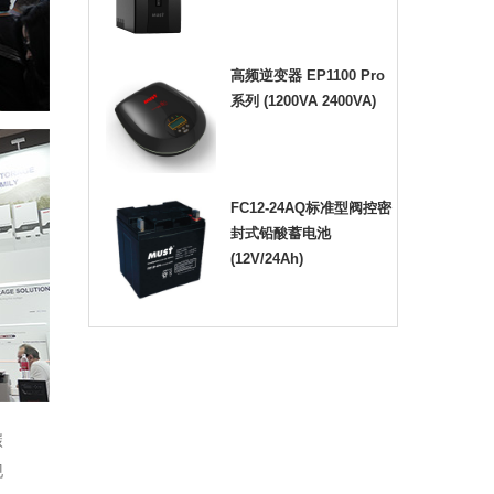
高频逆变器 EP1100 Pro
系列 (1200VA 2400VA)
FC12-24AQ标准型阀控密
封式铅酸蓄电池
(12V/24Ah)
碳
现