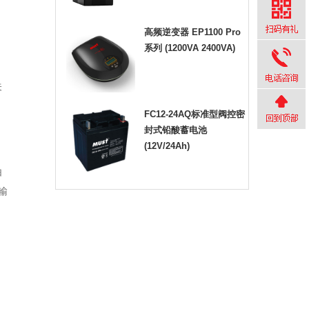
高频逆变器 EP1100 Pro
系列 (1200VA 2400VA)
关
FC12-24AQ标准型阀控密
封式铅酸蓄电池
(12V/24Ah)
由
输