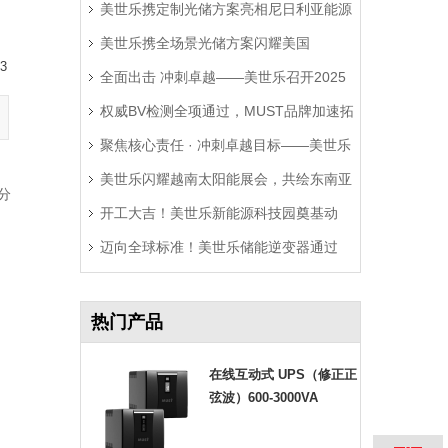
美世乐携定制光储方案亮相尼日利亚能源
美世乐携全场景光储方案闪耀美国
展，精准破解西非用电难题
3
全面出击 冲刺卓越——美世乐召开2025
RE+展，深耕北美赋能零碳转型
权威BV检测全项通过，MUST品牌加速拓
年中营销工作会议
聚焦核心责任 · 冲刺卓越目标——美世乐
局拉美市场
美世乐闪耀越南太阳能展会，共绘东南亚
2025年中会议圆满举行
分
开工大吉！美世乐新能源科技园奠基动
绿色能源新图景
迈向全球标准！美世乐储能逆变器通过
工，迈向全球绿色智造新征程
Sunspec Modbus认证测试
热门产品
在线互动式 UPS（修正正
弦波）600-3000VA