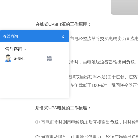
在线式UPS电源的工作原理：
在线咨询
①当市电正常时，市电经整流器将交流电转变为直流
输出到负载。
售前咨询
汤先生
②当市电输入不正常时，由电池经逆变器输出到负载
③ 当逆变器发生故障或输出功率不足(由于过载、过
于过载引起的，UPS将在负载低于100%时，跳回逆变器
出。
后备式UPS电源的工作原理：
① 市电正常时则市电经稳压后直接输出负载，同时经
② 当市电故障时，由电池提供电力，经逆变器输出负载