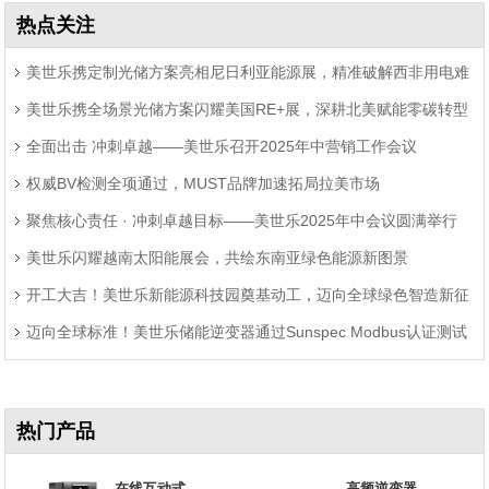
热点关注
美世乐携定制光储方案亮相尼日利亚能源展，精准破解西非用电难
美世乐携全场景光储方案闪耀美国RE+展，深耕北美赋能零碳转型
题
全面出击 冲刺卓越——美世乐召开2025年中营销工作会议
权威BV检测全项通过，MUST品牌加速拓局拉美市场
聚焦核心责任 · 冲刺卓越目标——美世乐2025年中会议圆满举行
美世乐闪耀越南太阳能展会，共绘东南亚绿色能源新图景
开工大吉！美世乐新能源科技园奠基动工，迈向全球绿色智造新征
迈向全球标准！美世乐储能逆变器通过Sunspec Modbus认证测试
程
热门产品
在线互动式
高频逆变器