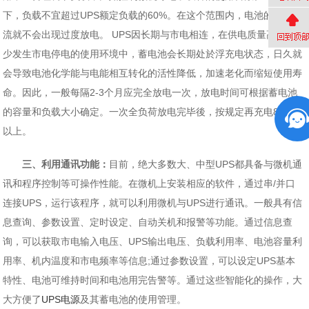
下，负载不宜超过UPS额定负载的60%。在这个范围内，电池的放电电
流就不会出现过度放电。 UPS因长期与市电相连，在供电质量高、很
少发生市电停电的使用环境中，蓄电池会长期处於浮充电状态，日久就
会导致电池化学能与电能相互转化的活性降低，加速老化而缩短使用寿
命。因此，一般每隔2-3个月应完全放电一次，放电时间可根据蓄电池
的容量和负载大小确定。一次全负荷放电完毕後，按规定再充电8小时
以上。
三、利用通讯功能：
目前，绝大多数大、中型UPS都具备与微机通
讯和程序控制等可操作性能。在微机上安装相应的软件，通过串/并口
连接UPS，运行该程序，就可以利用微机与UPS进行通讯。一般具有信
息查询、参数设置、定时设定、自动关机和报警等功能。通过信息查
询，可以获取市电输入电压、UPS输出电压、负载利用率、电池容量利
用率、机内温度和市电频率等信息;通过参数设置，可以设定UPS基本
特性、电池可维持时间和电池用完告警等。通过这些智能化的操作，大
大方便了
UPS电源
及其蓄电池的使用管理。