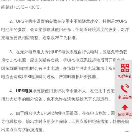
能超过+15℃～+30℃。
2、UPS主机中设置的参数在使用中不能随意改变。特别是对UPS
电池组的参数，会直接影响其使用寿命，但随着环境温度的改变，对浮
充电压要做相应调整。通常以25℃为标准。
3、在无外电靠电力专用UPS电源系统自行供电时，应避免带负载
启动UPS电源，应先关断各负载，等UPS电源系统起动后再开启负载。
因负载瞬间供电时会有冲击电池，多负载的冲击电流和加上所需的供电
电流会造成UPS电源瞬间过载，严重时将损坏变换器。
4、
UPS电源
系统按使用要求功率余量不大，在使用中要避免随意
增加大功率的额外设备，也不允许在满负载状态下长期运行。
5、由于组合电力UPS电池组电压很高，存在电击危险，因此装卸
导电联接条、输出线时应用安全保障，工具应采用绝缘措施，特别是输
出接点应有防触摸措施。