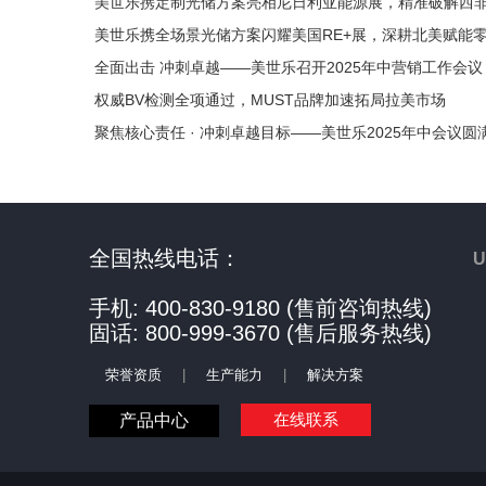
美世乐携定制光储方案亮相尼日利亚能源展，精准破解西
美世乐携全场景光储方案闪耀美国RE+展，深耕北美赋能
全面出击 冲刺卓越——美世乐召开2025年中营销工作会议
权威BV检测全项通过，MUST品牌加速拓局拉美市场
聚焦核心责任 · 冲刺卓越目标——美世乐2025年中会议圆
全国热线电话：
手机: 400-830-9180 (售前咨询热线)
固话: 800-999-3670 (售后服务热线)
荣誉资质
|
生产能力
|
解决方案
在线联系
产品中心