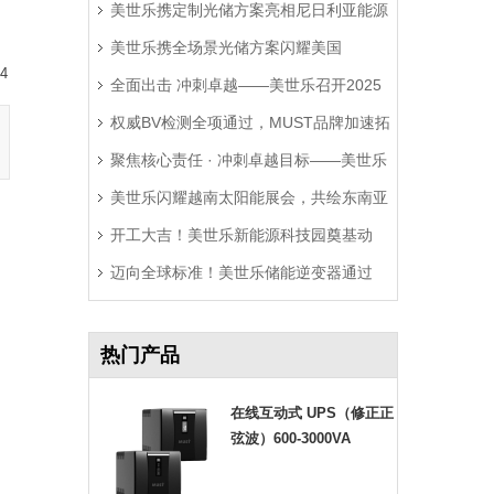
美世乐携定制光储方案亮相尼日利亚能源
美世乐携全场景光储方案闪耀美国
展，精准破解西非用电难题
4
全面出击 冲刺卓越——美世乐召开2025
RE+展，深耕北美赋能零碳转型
权威BV检测全项通过，MUST品牌加速拓
年中营销工作会议
聚焦核心责任 · 冲刺卓越目标——美世乐
局拉美市场
美世乐闪耀越南太阳能展会，共绘东南亚
2025年中会议圆满举行
开工大吉！美世乐新能源科技园奠基动
绿色能源新图景
迈向全球标准！美世乐储能逆变器通过
工，迈向全球绿色智造新征程
Sunspec Modbus认证测试
热门产品
在线互动式 UPS（修正正
弦波）600-3000VA